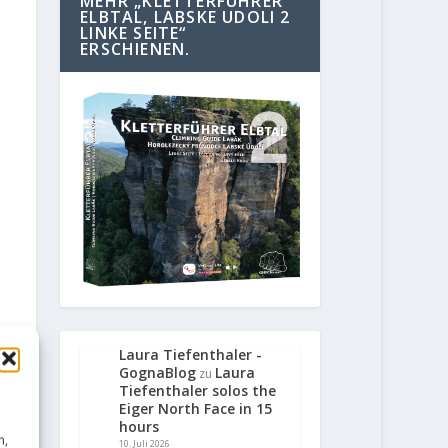
MEHR „KLETTERFÜHRER
ELBTAL, LABSKE UDOLI 2
LINKE SEITE“
ERSCHIENEN.
Laura Tiefenthaler -
GognaBlog
Laura
zu
Tiefenthaler solos the
Eiger North Face in 15
hours
n,
10. Juli 2026