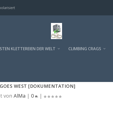
polarisiert
STEN KLETTEREIEN DER WELT
CLIMBING CRAGS
L GOES WEST [DOKUMENTATION]
t von
AlMa
|
0
|