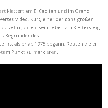
rt klettert am El Capitan und im Grand
ertes Video. Kurt, einer der ganz großen
 bald zehn Jahren, sein Leben am Klettersteig
als Begründer des
erns, als er ab 1975 begann, Routen die er
rotem Punkt zu markieren.