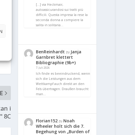
[…] via Heckmair,
autoassicurandosi sui tratti più
difficili. Questa impresa la rese la
seconda donna a compiere la
salita in solitaria…
N
BenReinhardt
Janja
zu
Garnbret klettert
Bibliographie (9b+)
7. Juli 2026
Ich finde es beeindruckend, wenn
sich die Leistungen aus dem
Wettkampf auch direkt an den
Fels übertragen. Draußen braucht
E
man…
an i
t" 8C
Florian152
Noah
zu
Wheeler holt sich die 7.
Begehung von „Burden of