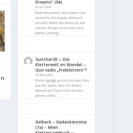
Dreams“ (9A)
26. Juni 2026
Beeindruckend, dass diese Linie
weiterhin die besten Kletterer
anzieht. Allein die Versuche auf
diesem Niveau sind schon eine
starke Leistung.…
Gunther30
Die
zu
Kletterwelt im Wandel –
Quo vadis „Freiklettern“?
23. März 2026
in
Ehrlich gesagt spricht mir dein Text
aus der Seele, weil ich diesen
Wandel am Fels in den letzten
Jahren selbst…
Gelbeck – Gedankenreise
(7a) – Mein
Klettertagebuch
zu