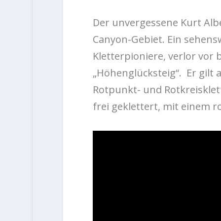
Der unvergessene Kurt Albe
Canyon-Gebiet. Ein sehensw
Kletterpioniere, verlor vor
„Höhenglücksteig“. Er gilt 
Rotpunkt- und Rotkreisklett
frei geklettert, mit einem 