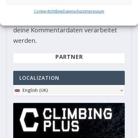
Diese Website verwendet Akismet, um
Cookie-Richtlinie
Datenschutz
Impressum
Spam zu reduzieren.
Erfahre, wie
deine Kommentardaten verarbeitet
werden.
PARTNER
LOCALIZATION
English (UK)