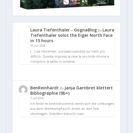
Laura Tiefenthaler - GognaBlog
Laura
zu
Tiefenthaler solos the Eiger North Face
in 15 hours
10. Juli 2026
[…] via Heckmair, autoassicurandosi sui tratti più
difficili. Questa impresa la rese la seconda donna a
compiere la salita in solitaria…
BenReinhardt
Janja Garnbret klettert
zu
Bibliographie (9b+)
7. Juli 2026
Ich finde es beeindruckend, wenn sich die Leistungen
aus dem Wettkampf auch direkt an den Fels
übertragen. Draußen braucht man…