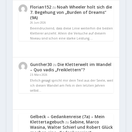
Florian152
Noah Wheeler holt sich die
zu
7. Begehung von „Burden of Dreams“
(9A)
26. Juni 2026
Beeindruckend, dass diese Linie weiterhin die besten
Kletterer anzieht. Allein die Versuche auf diesem
Niveau sind schon eine starke Leistung.…
Gunther30
Die Kletterwelt im Wandel
zu
– Quo vadis „Freiklettern“?
23. März 2026
Ehrlich gesagt spricht mir dein Text aus der Seele, weil
ich diesen Wandel am Fels in den letzten Jahren
selbst…
Gelbeck – Gedankenreise (7a) – Mein
Klettertagebuch
Sabine, Marco
zu
Wasina, Walter Schierl und Robert Glück