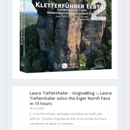
Laura Tiefenthaler - GognaBlog
Laura
zu
Tiefenthaler solos the Eiger North Face
in 15 hours
10. Juli 2026
[…] via Heckmair, autoassicurandosi sui tratti più
difficili. Questa impresa la rese la seconda donna a
compiere la salita in solitaria…