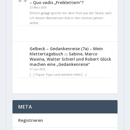
– Quo vadis „Freiklettern“?
23. März 2026
Ehrlich gesagt spricht mir dein Text aus der Seele, weil
ich diesen Wandel am Fels in den letzten Jahren
selbst…
Gelbeck – Gedankenreise (7a) – Mein
Klettertagebuch
Sabine, Marco
zu
Wasina, Walter Schierl und Robert Glück
machen eine „Gedankenreise“
27. Juni 2025
[…] Topos: Topo und weitere Infos […]
META
Registrieren