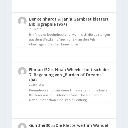
BenReinhardt
Janja Garnbret klettert
zu
Bibliographie (9b+)
7. Juli 2026
Ich finde es beeindruckend, wenn sich die Leistungen
aus dem Wettkampf auch direkt an den Fels
übertragen. Draußen braucht man…
Florian152
Noah Wheeler holt sich die
zu
7. Begehung von „Burden of Dreams“
(9A)
26. Juni 2026
Beeindruckend, dass diese Linie weiterhin die besten
Kletterer anzieht. Allein die Versuche auf diesem
Niveau sind schon eine starke Leistung.…
Gunther30
Die Kletterwelt im Wandel
zu