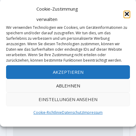
Cookie-Zustimmung
verwalten
Wir verwenden Technologien wie Cookies, um Geräteinformationen zu
Rock climbing not allowed in
speichern und/oder darauf zuzugreifen. Wir tun dies, um das
French, Spain and Italy
Surferlebnis zu verbessern und um personalisierte Werbung
anzuzeigen. Wenn Sie diesen Technologien zustimmen, können wir
18. März 2020
Daten wie das Surfverhalten oder eindeutige IDs auf dieser Website
verarbeiten. Wenn Sie Ihre Zustimmung nicht erteilen oder
zurückziehen, können bestimmte Funktionen beeinträchtigt werden.
AKZEPTIEREN
HINTERLASSE EINE ANTWORT
Deine E-Mail-Adresse wird nicht
ABLEHNEN
veröffentlicht.
Erforderliche Felder
sind mit
*
markiert
EINSTELLUNGEN ANSEHEN
Cookie-Richtlinie
Datenschutz
Impressum