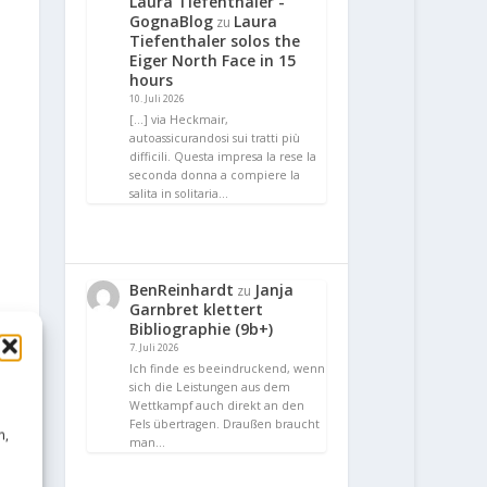
Laura Tiefenthaler -
GognaBlog
Laura
zu
Tiefenthaler solos the
Eiger North Face in 15
hours
10. Juli 2026
[…] via Heckmair,
autoassicurandosi sui tratti più
difficili. Questa impresa la rese la
seconda donna a compiere la
salita in solitaria…
BenReinhardt
Janja
zu
Garnbret klettert
Bibliographie (9b+)
7. Juli 2026
Ich finde es beeindruckend, wenn
sich die Leistungen aus dem
Wettkampf auch direkt an den
Fels übertragen. Draußen braucht
n,
man…