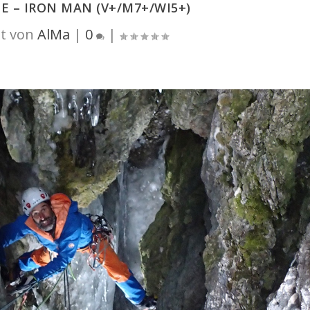
 – IRON MAN (V+/M7+/WI5+)
t von
AlMa
|
0
|