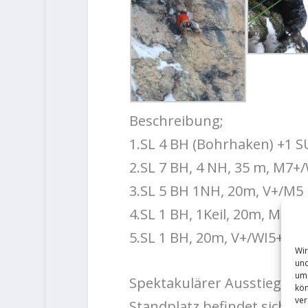
Beschreibung;
1.SL 4 BH (Bohrhaken) +1 S
2.SL 7 BH, 4 NH, 35 m, M7+
3.SL 5 BH 1NH, 20m, V+/M5
4.SL 1 BH, 1Keil, 20m, M5/W
5.SL 1 BH, 20m, V+/WI5+
Wir
und
um 
Spektakulärer Ausstieg übe
kön
ver
Standplatz befindet sich hi