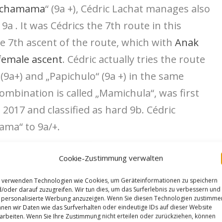
achamama
“ (9a +), Cédric Lachat manages also
a . It was Cédrics the 7th route in this
e 7th ascent of the route, which with
Anak
female ascent
. Cédric actually tries the route
a+) and „Papichulo“ (9a +) in the same
combination is called „Mamichula“, was first
017 and classified as hard 9b. Cédric
ama“ to 9a/+.
Cookie-Zustimmung verwalten
 verwenden Technologien wie Cookies, um Geräteinformationen zu speichern
/oder darauf zuzugreifen. Wir tun dies, um das Surferlebnis zu verbessern und
personalisierte Werbung anzuzeigen. Wenn Sie diesen Technologien zustimme
nen wir Daten wie das Surfverhalten oder eindeutige IDs auf dieser Website
arbeiten. Wenn Sie Ihre Zustimmung nicht erteilen oder zurückziehen, können