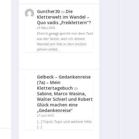
Gunther30
Die
zu
Kletterwelt im Wandel –
Quo vadis „Freiklettern“?
23. März 2026
Ehrlich gesagt spricht mir dein Text
aus der Seele, weil ich diesen
Wandel am Fels in den letzten
Jahren selbst…
Gelbeck – Gedankenreise
(7a) – Mein
Klettertagebuch
zu
Sabine, Marco Wasina,
Walter Schierl und Robert
Glück machen eine
„Gedankenreise“
27. Juni 2025
[…] Topos: Topo und weitere Infos
[…]