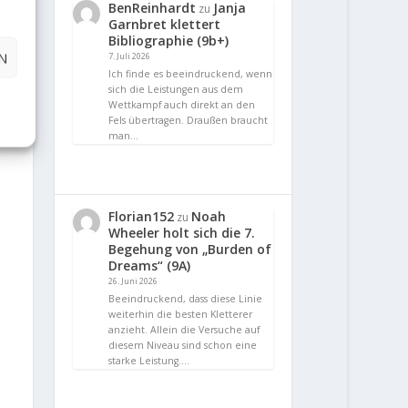
BenReinhardt
Janja
zu
Garnbret klettert
Bibliographie (9b+)
N
7. Juli 2026
Ich finde es beeindruckend, wenn
sich die Leistungen aus dem
Wettkampf auch direkt an den
Fels übertragen. Draußen braucht
man…
Florian152
Noah
zu
Wheeler holt sich die 7.
Begehung von „Burden of
Dreams“ (9A)
26. Juni 2026
Beeindruckend, dass diese Linie
weiterhin die besten Kletterer
anzieht. Allein die Versuche auf
diesem Niveau sind schon eine
starke Leistung.…