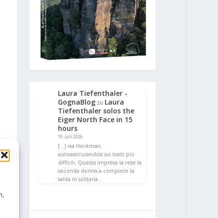
Laura Tiefenthaler -
GognaBlog
Laura
zu
Tiefenthaler solos the
Eiger North Face in 15
hours
10. Juli 2026
[…] via Heckmair,
autoassicurandosi sui tratti più
difficili. Questa impresa la rese la
seconda donna a compiere la
salita in solitaria…
n,