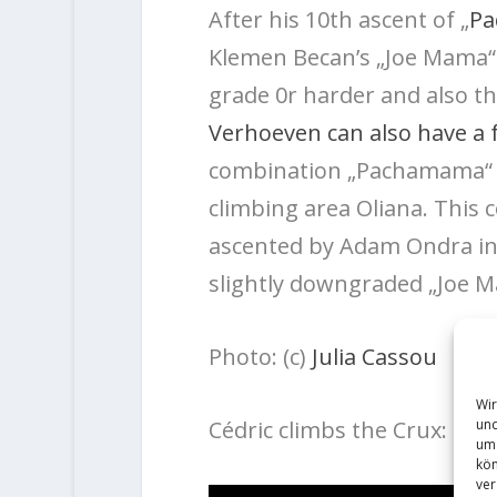
After his 10th ascent of „
P
Klemen Becan’s „Joe Mama“ 9
grade 0r harder and also th
Verhoeven can also have a 
combination „Pachamama“ (9
climbing area Oliana. This 
ascented by Adam Ondra in 2
slightly downgraded „Joe M
Photo: (c)
Julia Cassou
Wir
und
Cédric climbs the Crux:
um 
kön
ver