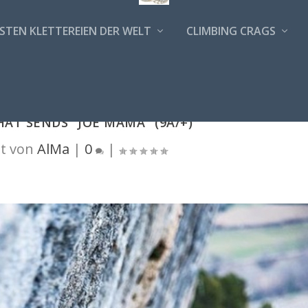
STEN KLETTEREIEN DER WELT
CLIMBING CRAGS
HAT SENDS "JOE MAMA" (9A/+)
t von
AlMa
|
0
|