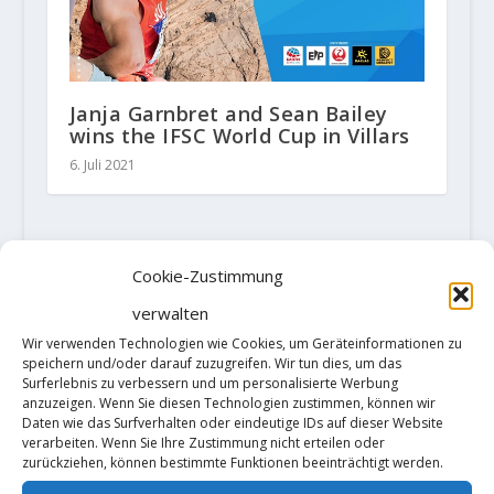
Janja Garnbret and Sean Bailey
wins the IFSC World Cup in Villars
6. Juli 2021
HINTERLASSE EINE ANTWORT
Cookie-Zustimmung
Deine E-Mail-Adresse wird nicht
verwalten
veröffentlicht.
Erforderliche Felder
Wir verwenden Technologien wie Cookies, um Geräteinformationen zu
sind mit
*
markiert
speichern und/oder darauf zuzugreifen. Wir tun dies, um das
Surferlebnis zu verbessern und um personalisierte Werbung
anzuzeigen. Wenn Sie diesen Technologien zustimmen, können wir
Daten wie das Surfverhalten oder eindeutige IDs auf dieser Website
verarbeiten. Wenn Sie Ihre Zustimmung nicht erteilen oder
zurückziehen, können bestimmte Funktionen beeinträchtigt werden.