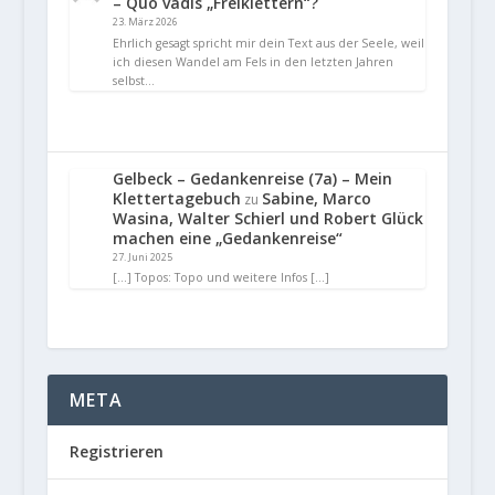
– Quo vadis „Freiklettern“?
23. März 2026
Ehrlich gesagt spricht mir dein Text aus der Seele, weil
ich diesen Wandel am Fels in den letzten Jahren
selbst…
Gelbeck – Gedankenreise (7a) – Mein
Klettertagebuch
Sabine, Marco
zu
Wasina, Walter Schierl und Robert Glück
machen eine „Gedankenreise“
27. Juni 2025
[…] Topos: Topo und weitere Infos […]
META
Registrieren