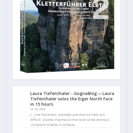
Laura Tiefenthaler - GognaBlog
Laura
zu
Tiefenthaler solos the Eiger North Face
in 15 hours
10. Juli 2026
[…] via Heckmair, autoassicurandosi sui tratti più
difficili. Questa impresa la rese la seconda donna a
compiere la salita in solitaria…