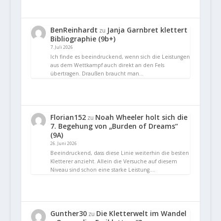
BenReinhardt
Janja Garnbret klettert
zu
Bibliographie (9b+)
7. Juli 2026
Ich finde es beeindruckend, wenn sich die Leistungen
aus dem Wettkampf auch direkt an den Fels
übertragen. Draußen braucht man…
Florian152
Noah Wheeler holt sich die
zu
7. Begehung von „Burden of Dreams“
(9A)
26. Juni 2026
Beeindruckend, dass diese Linie weiterhin die besten
Kletterer anzieht. Allein die Versuche auf diesem
Niveau sind schon eine starke Leistung.…
Gunther30
Die Kletterwelt im Wandel
zu