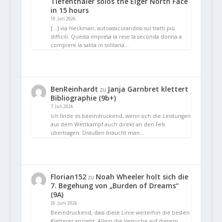
Tiefenthaler solos the Eiger North Face
in 15 hours
10. Juli 2026
[…] via Heckmair, autoassicurandosi sui tratti più
difficili. Questa impresa la rese la seconda donna a
compiere la salita in solitaria…
BenReinhardt
Janja Garnbret klettert
zu
Bibliographie (9b+)
7. Juli 2026
Ich finde es beeindruckend, wenn sich die Leistungen
aus dem Wettkampf auch direkt an den Fels
übertragen. Draußen braucht man…
Florian152
Noah Wheeler holt sich die
zu
7. Begehung von „Burden of Dreams“
(9A)
26. Juni 2026
Beeindruckend, dass diese Linie weiterhin die besten
Kletterer anzieht. Allein die Versuche auf diesem