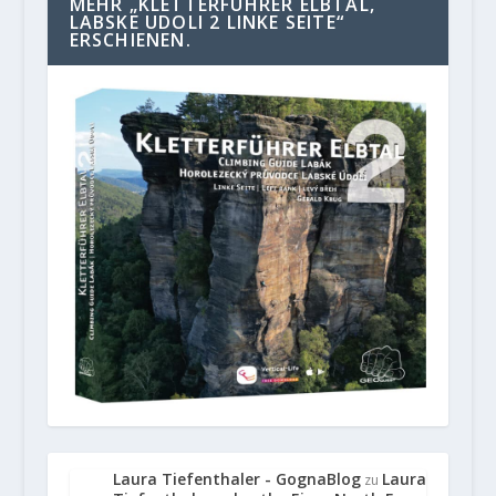
MEHR „KLETTERFÜHRER ELBTAL,
LABSKE UDOLI 2 LINKE SEITE“
ERSCHIENEN.
Laura Tiefenthaler - GognaBlog
Laura
zu