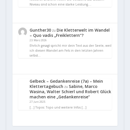
Niveau sind schon eine starke Leistung.…
Gunther30
Die Kletterwelt im Wandel
zu
– Quo vadis „Freiklettern“?
23. März 2026
Ehrlich gesagt spricht mir dein Text aus der Seele, weil
ich diesen Wandel am Fels in den letzten Jahren
selbst…
Gelbeck – Gedankenreise (7a) – Mein
Klettertagebuch
Sabine, Marco
zu
Wasina, Walter Schierl und Robert Glück
machen eine „Gedankenreise“
27. Juni 2025
[…] Topos: Topo und weitere Infos […]