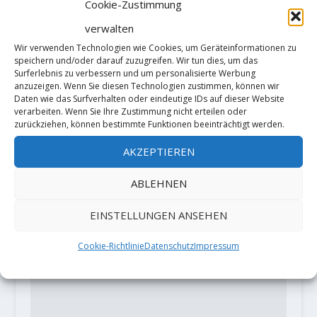
Cookie-Zustimmung
verwalten
Video: Matt Fultz sends "The
Wir verwenden Technologien wie Cookies, um Geräteinformationen zu
Bridge of Ashes" (8C)
speichern und/oder darauf zuzugreifen. Wir tun dies, um das
Surferlebnis zu verbessern und um personalisierte Werbung
9. Mai 2019
anzuzeigen. Wenn Sie diesen Technologien zustimmen, können wir
Daten wie das Surfverhalten oder eindeutige IDs auf dieser Website
verarbeiten. Wenn Sie Ihre Zustimmung nicht erteilen oder
zurückziehen, können bestimmte Funktionen beeinträchtigt werden.
HINTERLASSE EINE ANTWORT
AKZEPTIEREN
Deine E-Mail-Adresse wird nicht
veröffentlicht.
Erforderliche Felder
ABLEHNEN
sind mit
*
markiert
EINSTELLUNGEN ANSEHEN
Cookie-Richtlinie
Datenschutz
Impressum