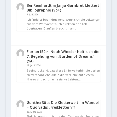
BenReinhardt
Janja Garnbret klettert
zu
Bibliographie (9b+)
7. Juli 2026
Ich finde es beeindruckend, wenn sich die Leistungen
aus dem Wettkampf auch direkt an den Fels
übertragen. Draußen braucht man…
Florian152
Noah Wheeler holt sich die
zu
7. Begehung von „Burden of Dreams“
(9A)
26. Juni 2026
Beeindruckend, dass diese Linie weiterhin die besten
Kletterer anzieht. Allein die Versuche auf diesem
Niveau sind schon eine starke Leistung.…
Gunther30
Die Kletterwelt im Wandel
zu
– Quo vadis „Freiklettern“?
23. März 2026
Ehrlich gesagt spricht mir dein Text aus der Seele, weil