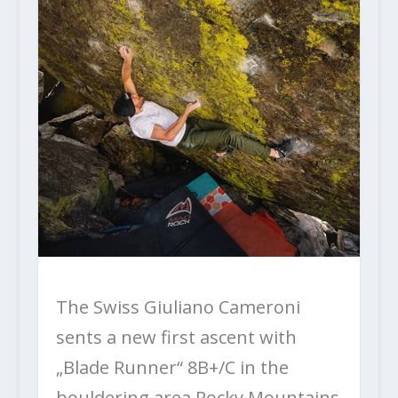
The Swiss Giuliano Cameroni
sents a new first ascent with
„Blade Runner“ 8B+/C in the
bouldering area Rocky Mountains