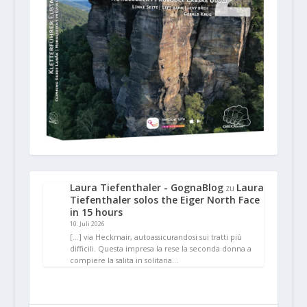
Laura Tiefenthaler - GognaBlog
Laura
zu
Tiefenthaler solos the Eiger North Face
in 15 hours
10. Juli 2026
[…] via Heckmair, autoassicurandosi sui tratti più
difficili. Questa impresa la rese la seconda donna a
compiere la salita in solitaria…