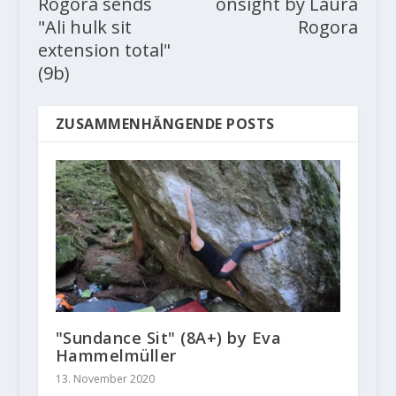
Rogora sends
onsight by Laura
"Ali hulk sit
Rogora
extension total"
(9b)
ZUSAMMENHÄNGENDE POSTS
"Sundance Sit" (8A+) by Eva
Hammelmüller
13. November 2020