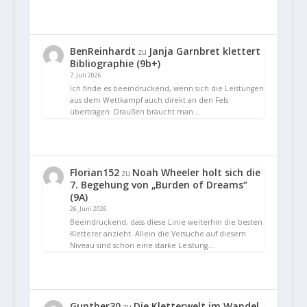
BenReinhardt
Janja Garnbret klettert
zu
Bibliographie (9b+)
7. Juli 2026
Ich finde es beeindruckend, wenn sich die Leistungen
aus dem Wettkampf auch direkt an den Fels
übertragen. Draußen braucht man…
Florian152
Noah Wheeler holt sich die
zu
7. Begehung von „Burden of Dreams“
(9A)
26. Juni 2026
Beeindruckend, dass diese Linie weiterhin die besten
Kletterer anzieht. Allein die Versuche auf diesem
Niveau sind schon eine starke Leistung.…
Gunther30
Die Kletterwelt im Wandel
zu