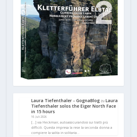
Laura Tiefenthaler - GognaBlog
Laura
zu
Tiefenthaler solos the Eiger North Face
in 15 hours
10. Juli 2026
[…] via Heckmair, autoassicurandosi sui tratti più
difficili. Questa impresa la rese la seconda donna a
compiere la salita in solitaria…