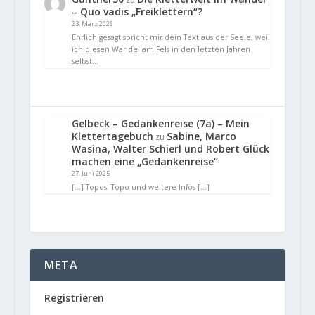
– Quo vadis „Freiklettern“?
23. März 2026
Ehrlich gesagt spricht mir dein Text aus der Seele, weil
ich diesen Wandel am Fels in den letzten Jahren
selbst…
Gelbeck – Gedankenreise (7a) – Mein
Klettertagebuch
Sabine, Marco
zu
Wasina, Walter Schierl und Robert Glück
machen eine „Gedankenreise“
27. Juni 2025
[…] Topos: Topo und weitere Infos […]
META
Registrieren