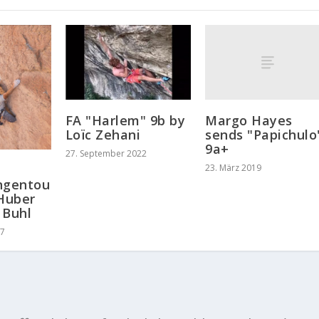
Margo Hayes
FA "Harlem" 9b by
sends "Papichulo
Loïc Zehani
9a+
27. September 2022
23. März 2019
ngentou
 Huber
 Buhl
17