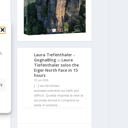
n,
Laura Tiefenthaler -
GognaBlog
Laura
zu
Tiefenthaler solos the
Eiger North Face in 15
hours
10. Juli 2026
N
[…] via Heckmair,
autoassicurandosi sui tratti più
difficili. Questa impresa la rese la
seconda donna a compiere la
salita in solitaria…