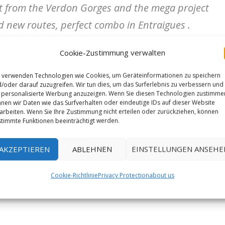
 cut from the Verdon Gorges and the mega project
d new routes, perfect combo in Entraigues .
route is easier than Biographie. Yet, not enough
Cookie-Zustimmung verwalten
me to come back on the big projects .“
 verwenden Technologien wie Cookies, um Geräteinformationen zu speichern
/oder darauf zuzugreifen. Wir tun dies, um das Surferlebnis zu verbessern und
personalisierte Werbung anzuzeigen. Wenn Sie diesen Technologien zustimme
nen wir Daten wie das Surfverhalten oder eindeutige IDs auf dieser Website
arbeiten. Wenn Sie Ihre Zustimmung nicht erteilen oder zurückziehen, können
timmte Funktionen beeinträchtigt werden.
AKZEPTIEREN
ABLEHNEN
EINSTELLUNGEN ANSEHE
Cookie-Richtlinie
Privacy Protection
about us