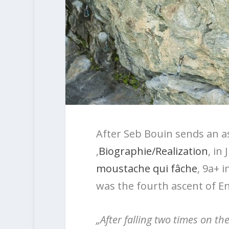
After Seb Bouin sends an as
‚
Biographie/Realization
‚ in
moustache qui fâche
‚ 9a+ 
was the fourth ascent of En
„After falling two times on the