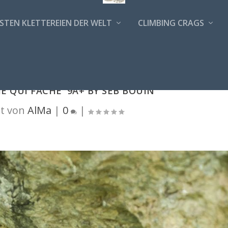
STEN KLETTEREIEN DER WELT
CLIMBING CRAGS
E QUI FÂCHE' 9A+ BY SEB BOUIN
t von
AlMa
|
0
|