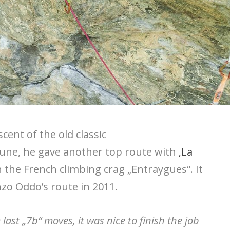
cent of the old classic
 June, he gave another top route with
‚La
in the French climbing crag „Entraygues“. It
zo Oddo’s route in 2011.
 last „7b“ moves, it was nice to finish the job