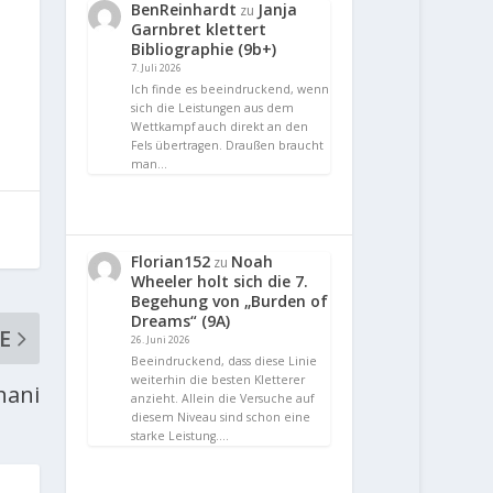
BenReinhardt
Janja
zu
Garnbret klettert
Bibliographie (9b+)
7. Juli 2026
Ich finde es beeindruckend, wenn
sich die Leistungen aus dem
Wettkampf auch direkt an den
Fels übertragen. Draußen braucht
man…
Florian152
Noah
zu
Wheeler holt sich die 7.
Begehung von „Burden of
Dreams“ (9A)
E
26. Juni 2026
Beeindruckend, dass diese Linie
weiterhin die besten Kletterer
hani
anzieht. Allein die Versuche auf
diesem Niveau sind schon eine
starke Leistung.…