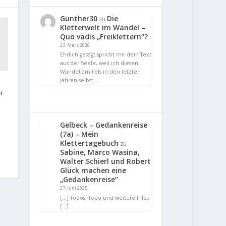
Gunther30
Die
zu
Kletterwelt im Wandel –
Quo vadis „Freiklettern“?
23. März 2026
Ehrlich gesagt spricht mir dein Text
aus der Seele, weil ich diesen
Wandel am Fels in den letzten
Jahren selbst…
"
Gelbeck – Gedankenreise
(7a) – Mein
Klettertagebuch
zu
Sabine, Marco Wasina,
Walter Schierl und Robert
Glück machen eine
„Gedankenreise“
27. Juni 2025
[…] Topos: Topo und weitere Infos
[…]