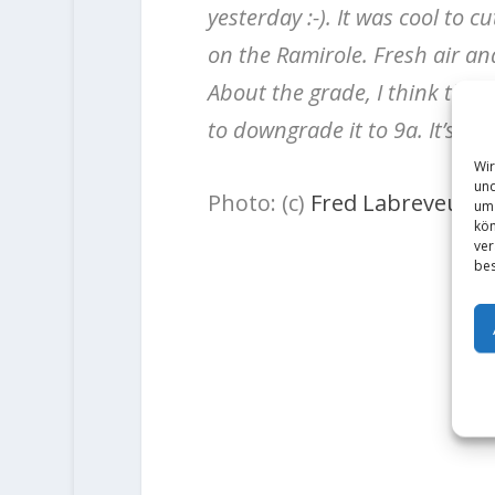
yesterday :-). It was cool to
on the Ramirole. Fresh air an
About the grade, I think this 
to downgrade it to 9a. It’s ti
Wir
und
Photo: (c)
Fred Labreveux
um 
kön
ver
bes