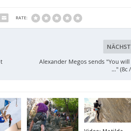
RATE:
NÄCHST
t
Alexander Megos sends "You will
..." (8c 
Video: Matilda