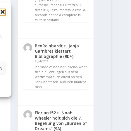
[…] via Heckmair,
autoassicurandosi sui tratti più
difficili. Questa impresa la rese la
seconda donna a compiere la
salita in solitaria…
n,
BenReinhardt
Janja
zu
Garnbret klettert
Bibliographie (9b+)
7. Juli 2026
Ich finde es beeindruckend, wenn
N
sich die Leistungen aus dem
Wettkampf auch direkt an den
Fels übertragen. Draußen braucht
man…
Florian152
Noah
zu
Wheeler holt sich die 7.
Begehung von „Burden of
Dreams“ (9A)