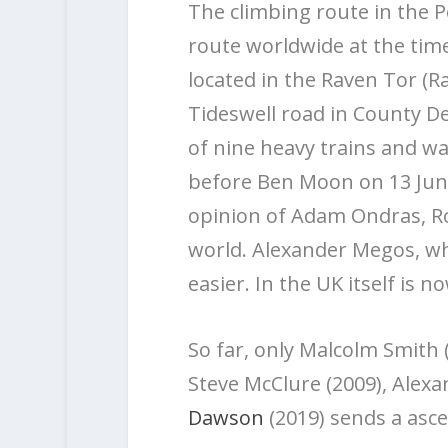
The climbing route in the P
route worldwide at the time 
located in the Raven Tor (R
Tideswell road in County D
of nine heavy trains and wa
before Ben Moon on 13 June 
opinion of Adam Ondras, Rou
world. Alexander Megos, wh
easier. In the UK itself is 
So far, only
Malcolm Smith (
Steve McClure (2009), Alexa
Dawson
(2019) sends a asce