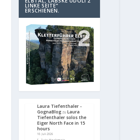
ELBTAL, LABSKE UDOLI 2
LINKE SEITE“
ERSCHIENEN.
Laura Tiefenthaler -
GognaBlog
Laura
zu
Tiefenthaler solos the
Eiger North Face in 15
hours
10. Juli 2026