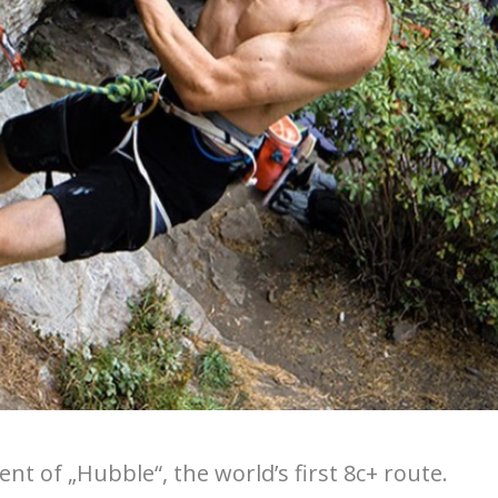
t of „Hubble“, the world’s first 8c+ route.