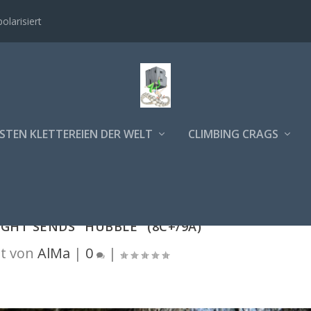
polarisiert
STEN KLETTEREIEN DER WELT
CLIMBING CRAGS
HT SENDS "HUBBLE" (8C+/9A)
t von
AlMa
|
0
|