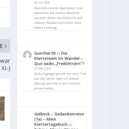
26. Juni 2026
Beeindruckend, dass diese Linie
weiterhin die besten Kletterer
anzieht. Allein die Versuche auf
diesem Niveau sind schon eine
starke Leistung.…
E
Gunther30
Die
zu
Kletterwelt im Wandel –
 war
Quo vadis „Freiklettern“?
/ XI-)
23. März 2026
Ehrlich gesagt spricht mir dein Text
aus der Seele, weil ich diesen
Wandel am Fels in den letzten
Jahren selbst…
Gelbeck – Gedankenreise
(7a) – Mein
Klettertagebuch
zu