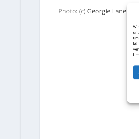
Photo: (c)
Georgie Lane
Wir
und
um 
kön
ver
bes