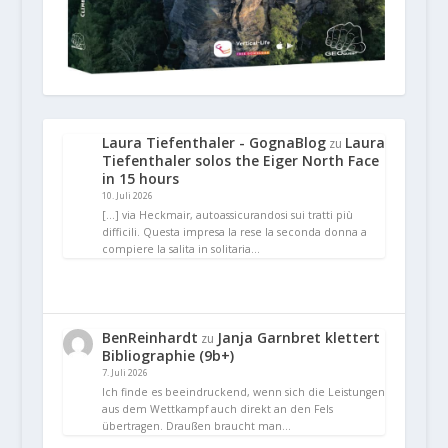
Laura Tiefenthaler - GognaBlog
Laura
zu
Tiefenthaler solos the Eiger North Face
in 15 hours
10. Juli 2026
[…] via Heckmair, autoassicurandosi sui tratti più
difficili. Questa impresa la rese la seconda donna a
compiere la salita in solitaria…
BenReinhardt
Janja Garnbret klettert
zu
Bibliographie (9b+)
7. Juli 2026
Ich finde es beeindruckend, wenn sich die Leistungen
aus dem Wettkampf auch direkt an den Fels
übertragen. Draußen braucht man…