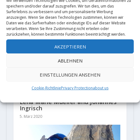
Wir verwenden Technologien wie Cookies, um Geräteinformationen zu
Man‘ (8b+, 300m) in den Gastlosen
speichern und/oder darauf zuzugreifen. Wir tun dies, um das
17. September 2021
Surferlebnis zu verbessern und um personalisierte Werbung
anzuzeigen. Wenn Sie diesen Technologien zustimmen, können wir
Daten wie das Surfverhalten oder eindeutige IDs auf dieser Website
verarbeiten. Wenn Sie Ihre Zustimmung nicht erteilen oder
zurückziehen, können bestimmte Funktionen beeinträchtigt werden.
AKZEPTIEREN
ABLEHNEN
EINSTELLUNGEN ANSEHEN
Cookie-Richtlinie
Privacy Protection
about us
"Prinzip Hoffnung" 8b/+ (E9/10) by
Lena Marie Mueller and Johannes
Ingrisch
5. März 2020