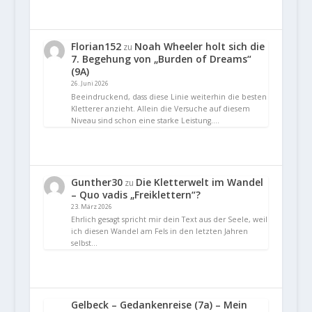
Florian152
Noah Wheeler holt sich die
zu
7. Begehung von „Burden of Dreams“
(9A)
26. Juni 2026
Beeindruckend, dass diese Linie weiterhin die besten
Kletterer anzieht. Allein die Versuche auf diesem
Niveau sind schon eine starke Leistung.…
Gunther30
Die Kletterwelt im Wandel
zu
– Quo vadis „Freiklettern“?
23. März 2026
Ehrlich gesagt spricht mir dein Text aus der Seele, weil
ich diesen Wandel am Fels in den letzten Jahren
selbst…
Gelbeck – Gedankenreise (7a) – Mein