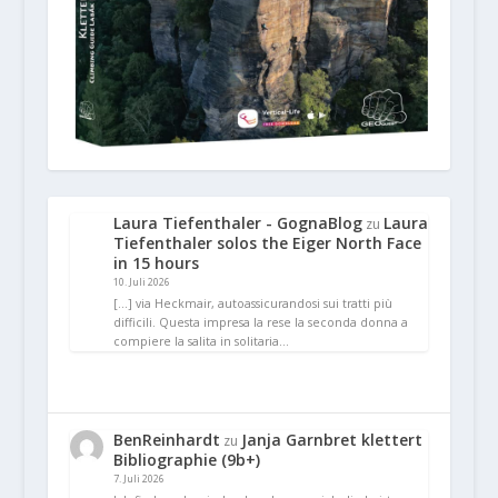
Laura Tiefenthaler - GognaBlog
Laura
zu
Tiefenthaler solos the Eiger North Face
in 15 hours
10. Juli 2026
[…] via Heckmair, autoassicurandosi sui tratti più
difficili. Questa impresa la rese la seconda donna a
compiere la salita in solitaria…
BenReinhardt
Janja Garnbret klettert
zu
Bibliographie (9b+)
7. Juli 2026