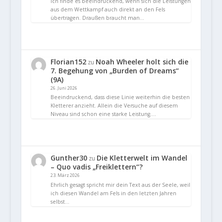
Ich finde es beeindruckend, wenn sich die Leistungen
aus dem Wettkampf auch direkt an den Fels
übertragen. Draußen braucht man…
Florian152
Noah Wheeler holt sich die
zu
7. Begehung von „Burden of Dreams“
(9A)
26. Juni 2026
Beeindruckend, dass diese Linie weiterhin die besten
Kletterer anzieht. Allein die Versuche auf diesem
Niveau sind schon eine starke Leistung.…
Gunther30
Die Kletterwelt im Wandel
zu
– Quo vadis „Freiklettern“?
23. März 2026
Ehrlich gesagt spricht mir dein Text aus der Seele, weil
ich diesen Wandel am Fels in den letzten Jahren
selbst…