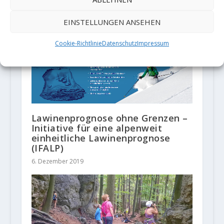
Unsichtbaren: Das extreme Leben
eines Kletterers“
EINSTELLUNGEN ANSEHEN
18. April 2023
Cookie-Richtlinie
Datenschutz
Impressum
Lawinenprognose ohne Grenzen –
Initiative für eine alpenweit
einheitliche Lawinenprognose
(IFALP)
6. Dezember 2019