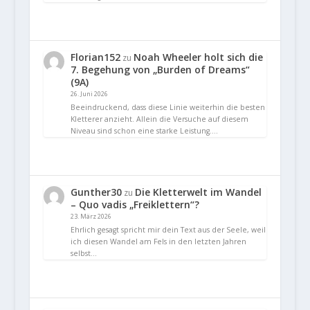
Florian152
Noah Wheeler holt sich die
zu
7. Begehung von „Burden of Dreams“
(9A)
26. Juni 2026
Beeindruckend, dass diese Linie weiterhin die besten
Kletterer anzieht. Allein die Versuche auf diesem
Niveau sind schon eine starke Leistung.…
Gunther30
Die Kletterwelt im Wandel
zu
– Quo vadis „Freiklettern“?
23. März 2026
Ehrlich gesagt spricht mir dein Text aus der Seele, weil
ich diesen Wandel am Fels in den letzten Jahren
selbst…