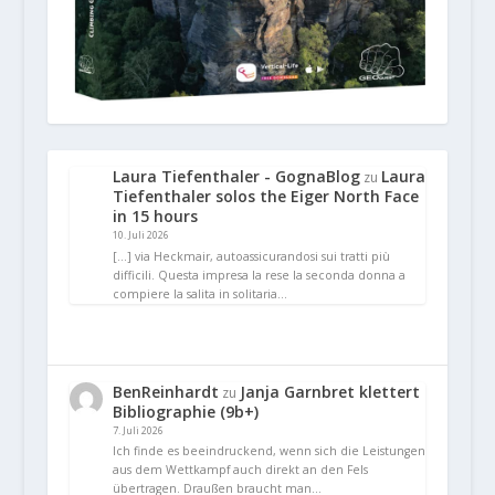
Laura Tiefenthaler - GognaBlog
Laura
zu
Tiefenthaler solos the Eiger North Face
in 15 hours
10. Juli 2026
[…] via Heckmair, autoassicurandosi sui tratti più
difficili. Questa impresa la rese la seconda donna a
compiere la salita in solitaria…
BenReinhardt
Janja Garnbret klettert
zu
Bibliographie (9b+)
7. Juli 2026
Ich finde es beeindruckend, wenn sich die Leistungen
aus dem Wettkampf auch direkt an den Fels
übertragen. Draußen braucht man…