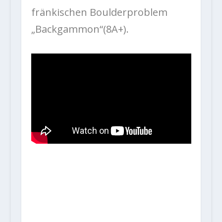
fränkischen Boulderproblem
„Backgammon“(8A+).