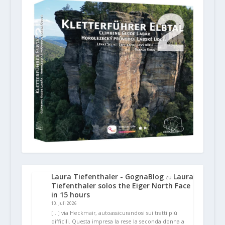
Laura Tiefenthaler - GognaBlog
Laura
zu
Tiefenthaler solos the Eiger North Face
in 15 hours
10. Juli 2026
[…] via Heckmair, autoassicurandosi sui tratti più
difficili. Questa impresa la rese la seconda donna a