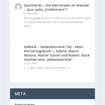
Gunther30
Die Kletterwelt im Wandel
zu
– Quo vadis „Freiklettern“?
23. März 2026
Ehrlich gesagt spricht mir dein Text aus der Seele, weil
ich diesen Wandel am Fels in den letzten Jahren
selbst…
Gelbeck – Gedankenreise (7a) – Mein
Klettertagebuch
Sabine, Marco
zu
Wasina, Walter Schierl und Robert Glück
machen eine „Gedankenreise“
27. Juni 2025
[…] Topos: Topo und weitere Infos […]
META
Registrieren