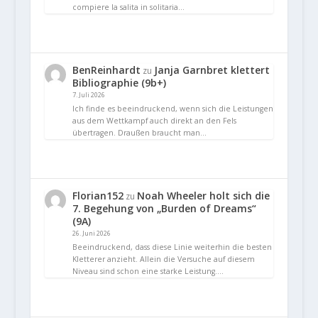
compiere la salita in solitaria…
BenReinhardt
Janja Garnbret klettert
zu
Bibliographie (9b+)
7. Juli 2026
Ich finde es beeindruckend, wenn sich die Leistungen
aus dem Wettkampf auch direkt an den Fels
übertragen. Draußen braucht man…
Florian152
Noah Wheeler holt sich die
zu
7. Begehung von „Burden of Dreams“
(9A)
26. Juni 2026
Beeindruckend, dass diese Linie weiterhin die besten
Kletterer anzieht. Allein die Versuche auf diesem
Niveau sind schon eine starke Leistung.…