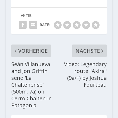
AKTIE:
RATE:
VORHERIGE
NÄCHSTE
Seán Villanueva
Video: Legendary
and Jon Griffin
route "Akira"
send 'La
(9a/+) by Joshua
Chaltenense'
Fourteau
(500m, 7a) on
Cerro Chalten in
Patagonia