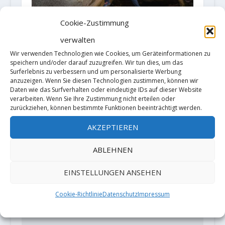
Cookie-Zustimmung
verwalten
Wir verwenden Technologien wie Cookies, um Geräteinformationen zu
speichern und/oder darauf zuzugreifen. Wir tun dies, um das
Video: Ryuichi Murai klettert
Surferlebnis zu verbessern und um personalisierte Werbung
"Floatin" (8C+/V16)
anzuzeigen. Wenn Sie diesen Technologien zustimmen, können wir
Daten wie das Surfverhalten oder eindeutige IDs auf dieser Website
14. Dezember 2021
verarbeiten. Wenn Sie Ihre Zustimmung nicht erteilen oder
zurückziehen, können bestimmte Funktionen beeinträchtigt werden.
AKZEPTIEREN
HINTERLASSE EINE ANTWORT
ABLEHNEN
Deine E-Mail-Adresse wird nicht
veröffentlicht.
Erforderliche Felder
EINSTELLUNGEN ANSEHEN
sind mit
*
markiert
Cookie-Richtlinie
Datenschutz
Impressum