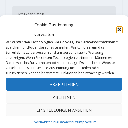
Cookie-Zustimmung
verwalten
Wir verwenden Technologien wie Cookies, um Geräteinformationen zu
speichern und/oder darauf zuzugreifen. Wir tun dies, um das
Surferlebnis zu verbessern und um personalisierte Werbung
anzuzeigen. Wenn Sie diesen Technologien zustimmen, können wir
Daten wie das Surfverhalten oder eindeutige IDs auf dieser Website
verarbeiten. Wenn Sie Ihre Zustimmung nicht erteilen oder
zurückziehen, können bestimmte Funktionen beeinträchtigt werden.
AKZEPTIEREN
ABLEHNEN
Diese Website verwendet Akismet, um
EINSTELLUNGEN ANSEHEN
Spam zu reduzieren.
Erfahre, wie
deine Kommentardaten verarbeitet
Cookie-Richtlinie
Datenschutz
Impressum