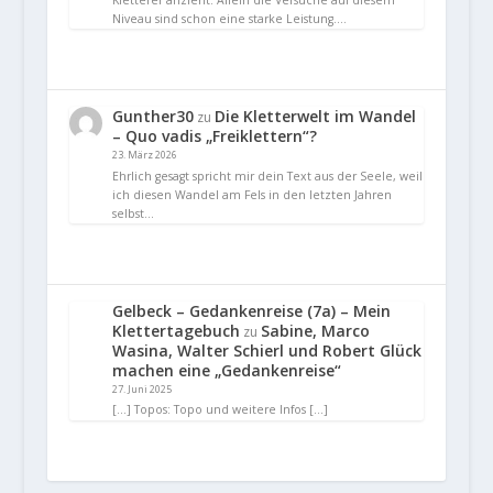
Niveau sind schon eine starke Leistung.…
Gunther30
Die Kletterwelt im Wandel
zu
– Quo vadis „Freiklettern“?
23. März 2026
Ehrlich gesagt spricht mir dein Text aus der Seele, weil
ich diesen Wandel am Fels in den letzten Jahren
selbst…
Gelbeck – Gedankenreise (7a) – Mein
Klettertagebuch
Sabine, Marco
zu
Wasina, Walter Schierl und Robert Glück
machen eine „Gedankenreise“
27. Juni 2025
[…] Topos: Topo und weitere Infos […]