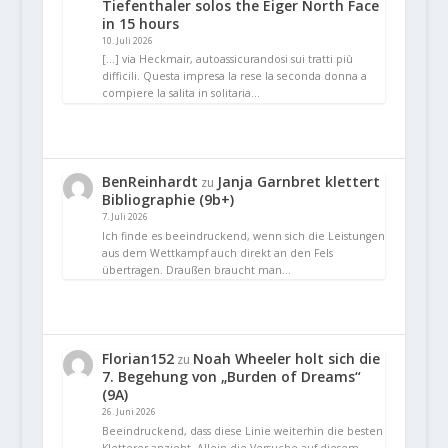
Tiefenthaler solos the Eiger North Face
in 15 hours
10. Juli 2026
[…] via Heckmair, autoassicurandosi sui tratti più
difficili. Questa impresa la rese la seconda donna a
compiere la salita in solitaria…
BenReinhardt
Janja Garnbret klettert
zu
Bibliographie (9b+)
7. Juli 2026
Ich finde es beeindruckend, wenn sich die Leistungen
aus dem Wettkampf auch direkt an den Fels
übertragen. Draußen braucht man…
Florian152
Noah Wheeler holt sich die
zu
7. Begehung von „Burden of Dreams“
(9A)
26. Juni 2026
Beeindruckend, dass diese Linie weiterhin die besten
Kletterer anzieht. Allein die Versuche auf diesem