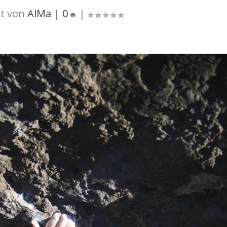
t von
AlMa
|
0
|