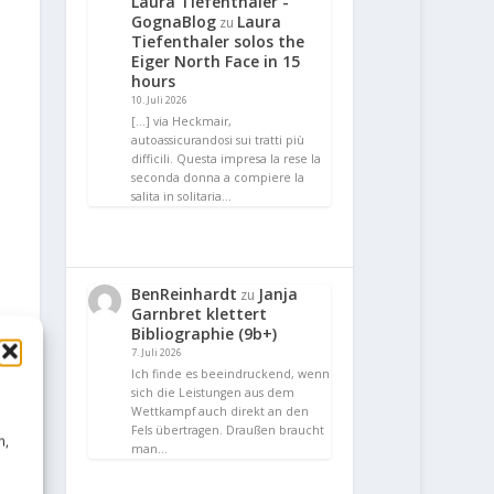
Laura Tiefenthaler -
GognaBlog
Laura
zu
Tiefenthaler solos the
Eiger North Face in 15
hours
10. Juli 2026
[…] via Heckmair,
autoassicurandosi sui tratti più
difficili. Questa impresa la rese la
seconda donna a compiere la
salita in solitaria…
BenReinhardt
Janja
zu
Garnbret klettert
Bibliographie (9b+)
7. Juli 2026
Ich finde es beeindruckend, wenn
sich die Leistungen aus dem
Wettkampf auch direkt an den
Fels übertragen. Draußen braucht
n,
man…