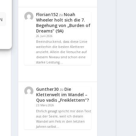
Florian152
Noah
zu
N
Wheeler holt sich die 7.
Begehung von „Burden of
Dreams“ (9A)
26. Juni 2026
Beeindruckend, dass diese Linie
weiterhin die besten Kletterer
anzieht. Allein die Versuche auf
diesem Niveau sind schon eine
starke Leistung.…
Gunther30
Die
zu
Kletterwelt im Wandel –
Quo vadis „Freiklettern“?
23. März 2026
Ehrlich gesagt spricht mir dein Text
aus der Seele, weil ich diesen
Wandel am Fels in den letzten
Jahren selbst…