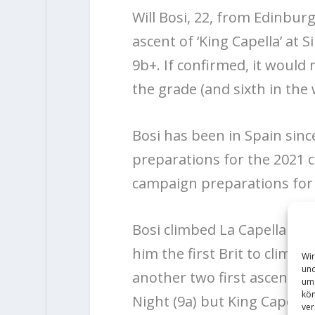
Will Bosi, 22, from Edinbur
ascent of ‘King Capella’ at
9b+. If confirmed, it would 
the grade (and sixth in the 
Bosi has been in Spain sinc
preparations for the 2021 
campaign preparations for 
Bosi climbed La Capella (9b
him the first Brit to climb
Wir
und
another two first ascents t
um 
kön
Night (9a) but King Capella
ver