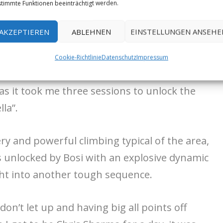
timmte Funktionen beeinträchtigt werden.
ulty according to Bosi;
AKZEPTIEREN
ABLEHNEN
EINSTELLUNGEN ANSEHE
tyle of the area with a series of boulder
f one another however this route was
Cookie-Richtlinie
Datenschutz
Impressum
omparison, it took me three sessions to
s it took me three sessions to unlock the
la”.
ery and powerful climbing typical of the area,
s unlocked by Bosi with an explosive dynamic
ht into another tough sequence.
on’t let up and having big all points off