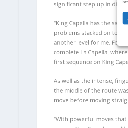
bes
significant step up in diffic
“King Capella has the same s
problems stacked on top o
another level for me. For c
complete La Capella, wherea
first sequence on King Capel
As well as the intense, fing
the middle of the route wa
move before moving straig
“With powerful moves that d