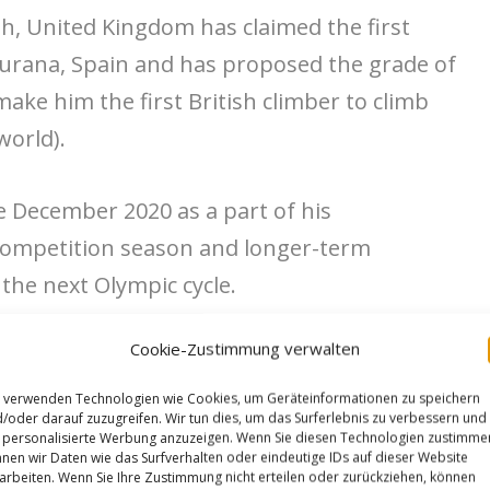
gh, United Kingdom has claimed the first
 Siurana, Spain and has proposed the grade of
make him the first British climber to climb
world).
e December 2020 as a part of his
competition season and longer-term
the next Olympic cycle.
Cookie-Zustimmung verwalten
) in the same sector in early 2020 which made
 the grade abroad and during this trip added
 verwenden Technologien wie Cookies, um Geräteinformationen zu speichern
/oder darauf zuzugreifen. Wir tun dies, um das Surferlebnis zu verbessern und
o the area,
La Furia de Jabali
(9b) and Last
personalisierte Werbung anzuzeigen. Wenn Sie diesen Technologien zustimme
nen wir Daten wie das Surfverhalten oder eindeutige IDs auf dieser Website
, bolted by David Brasco, represented a
arbeiten. Wenn Sie Ihre Zustimmung nicht erteilen oder zurückziehen, können