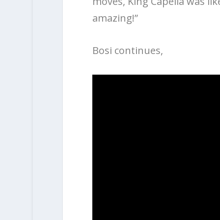
moves, King Capella was like
amazing!”
Bosi continues,