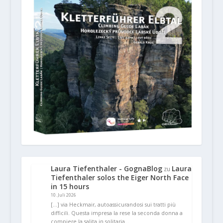
Laura Tiefenthaler - GognaBlog
Laura
zu
Tiefenthaler solos the Eiger North Face
in 15 hours
10. Juli 2026
[…] via Heckmair, autoassicurandosi sui tratti più
difficili. Questa impresa la rese la seconda donna a
compiere la salita in solitaria…