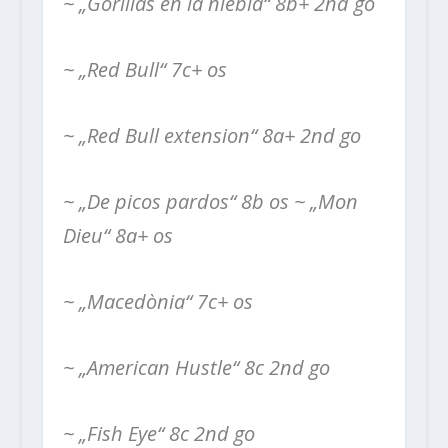
~ „Gorillas en la niebla“ 8b+ 2nd go
~ „Red Bull“ 7c+ os
~ „Red Bull extension“ 8a+ 2nd go
~ „De picos pardos“ 8b os
~ „Mon
Dieu“ 8a+ os
~ „Macedònia“ 7c+ os
~ „American Hustle“ 8c 2nd go
~ „Fish Eye“ 8c 2nd go