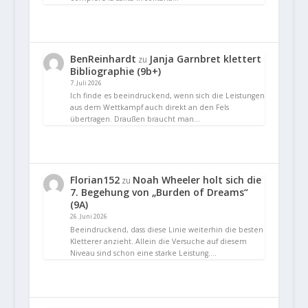
BenReinhardt
Janja Garnbret klettert
zu
Bibliographie (9b+)
7. Juli 2026
Ich finde es beeindruckend, wenn sich die Leistungen
aus dem Wettkampf auch direkt an den Fels
übertragen. Draußen braucht man…
Florian152
Noah Wheeler holt sich die
zu
7. Begehung von „Burden of Dreams“
(9A)
26. Juni 2026
Beeindruckend, dass diese Linie weiterhin die besten
Kletterer anzieht. Allein die Versuche auf diesem
Niveau sind schon eine starke Leistung.…