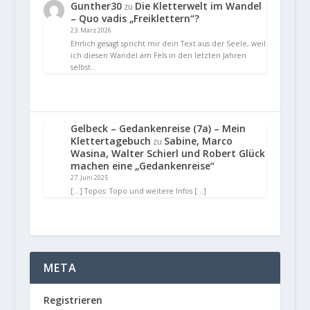
Gunther30
Die Kletterwelt im Wandel
zu
– Quo vadis „Freiklettern“?
23. März 2026
Ehrlich gesagt spricht mir dein Text aus der Seele, weil
ich diesen Wandel am Fels in den letzten Jahren
selbst…
Gelbeck – Gedankenreise (7a) – Mein
Klettertagebuch
Sabine, Marco
zu
Wasina, Walter Schierl und Robert Glück
machen eine „Gedankenreise“
27. Juni 2025
[…] Topos: Topo und weitere Infos […]
META
Registrieren