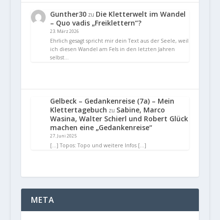
Gunther30
Die Kletterwelt im Wandel
zu
– Quo vadis „Freiklettern“?
23. März 2026
Ehrlich gesagt spricht mir dein Text aus der Seele, weil
ich diesen Wandel am Fels in den letzten Jahren
selbst…
Gelbeck – Gedankenreise (7a) – Mein
Klettertagebuch
Sabine, Marco
zu
Wasina, Walter Schierl und Robert Glück
machen eine „Gedankenreise“
27. Juni 2025
[…] Topos: Topo und weitere Infos […]
META