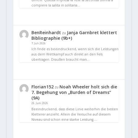
compiere la salita in solitaria…
BenReinhardt
Janja Garnbret klettert
zu
Bibliographie (9b+)
7. Juli 2026
Ich finde es beeindruckend, wenn sich die Leistungen
aus dem Wettkampf auch direkt an den Fels
übertragen. Draußen braucht man…
Florian152
Noah Wheeler holt sich die
zu
7. Begehung von „Burden of Dreams“
(9A)
26. Juni 2026
Beeindruckend, dass diese Linie weiterhin die besten
Kletterer anzieht. Allein die Versuche auf diesem
Niveau sind schon eine starke Leistung.…