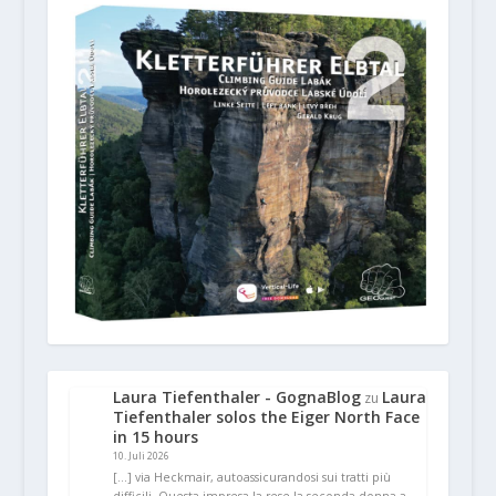
Laura Tiefenthaler - GognaBlog
Laura
zu
Tiefenthaler solos the Eiger North Face
in 15 hours
10. Juli 2026
[…] via Heckmair, autoassicurandosi sui tratti più
difficili. Questa impresa la rese la seconda donna a