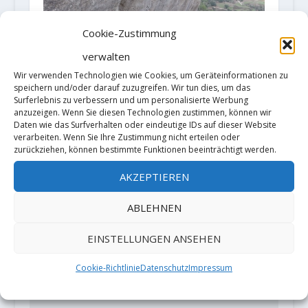
Cookie-Zustimmung
verwalten
Wir verwenden Technologien wie Cookies, um Geräteinformationen zu
speichern und/oder darauf zuzugreifen. Wir tun dies, um das
Surferlebnis zu verbessern und um personalisierte Werbung
anzuzeigen. Wenn Sie diesen Technologien zustimmen, können wir
Video: Chris Sharma on the rocks
Daten wie das Surfverhalten oder eindeutige IDs auf dieser Website
7. Mai 2019
verarbeiten. Wenn Sie Ihre Zustimmung nicht erteilen oder
zurückziehen, können bestimmte Funktionen beeinträchtigt werden.
AKZEPTIEREN
HINTERLASSE EINE ANTWORT
ABLEHNEN
Deine E-Mail-Adresse wird nicht
veröffentlicht.
Erforderliche Felder
EINSTELLUNGEN ANSEHEN
sind mit
*
markiert
Cookie-Richtlinie
Datenschutz
Impressum