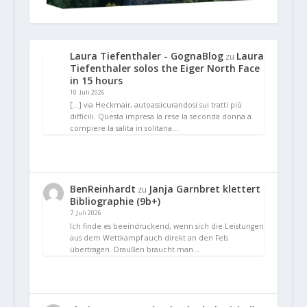
Laura Tiefenthaler - GognaBlog
Laura
zu
Tiefenthaler solos the Eiger North Face
in 15 hours
10. Juli 2026
[…] via Heckmair, autoassicurandosi sui tratti più
difficili. Questa impresa la rese la seconda donna a
compiere la salita in solitaria…
BenReinhardt
Janja Garnbret klettert
zu
Bibliographie (9b+)
7. Juli 2026
Ich finde es beeindruckend, wenn sich die Leistungen
aus dem Wettkampf auch direkt an den Fels
übertragen. Draußen braucht man…