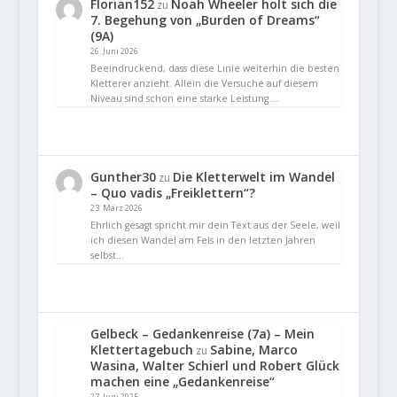
Florian152
Noah Wheeler holt sich die
zu
7. Begehung von „Burden of Dreams“
(9A)
26. Juni 2026
Beeindruckend, dass diese Linie weiterhin die besten
Kletterer anzieht. Allein die Versuche auf diesem
Niveau sind schon eine starke Leistung.…
Gunther30
Die Kletterwelt im Wandel
zu
– Quo vadis „Freiklettern“?
23. März 2026
Ehrlich gesagt spricht mir dein Text aus der Seele, weil
ich diesen Wandel am Fels in den letzten Jahren
selbst…
Gelbeck – Gedankenreise (7a) – Mein
Klettertagebuch
Sabine, Marco
zu
Wasina, Walter Schierl und Robert Glück
machen eine „Gedankenreise“
27. Juni 2025