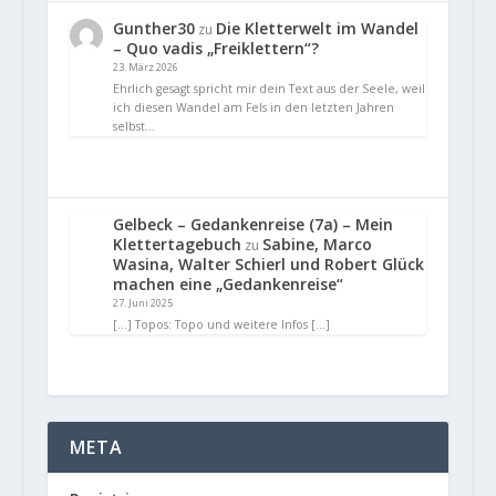
Gunther30
Die Kletterwelt im Wandel
zu
– Quo vadis „Freiklettern“?
23. März 2026
Ehrlich gesagt spricht mir dein Text aus der Seele, weil
ich diesen Wandel am Fels in den letzten Jahren
selbst…
Gelbeck – Gedankenreise (7a) – Mein
Klettertagebuch
Sabine, Marco
zu
Wasina, Walter Schierl und Robert Glück
machen eine „Gedankenreise“
27. Juni 2025
[…] Topos: Topo und weitere Infos […]
META