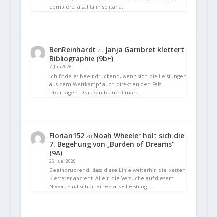
compiere la salita in solitaria…
BenReinhardt
Janja Garnbret klettert
zu
Bibliographie (9b+)
7. Juli 2026
Ich finde es beeindruckend, wenn sich die Leistungen
aus dem Wettkampf auch direkt an den Fels
übertragen. Draußen braucht man…
Florian152
Noah Wheeler holt sich die
zu
7. Begehung von „Burden of Dreams“
(9A)
26. Juni 2026
Beeindruckend, dass diese Linie weiterhin die besten
Kletterer anzieht. Allein die Versuche auf diesem
Niveau sind schon eine starke Leistung.…