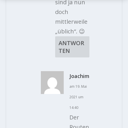
sind ja nun
doch
mittlerweile
„üblich“. 😉
ANTWOR
TEN
Joachim
am 19. Mai
2021 um
14:40
Der
Routen