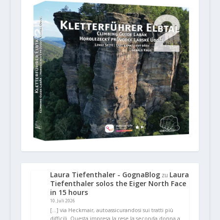
Laura Tiefenthaler - GognaBlog
Laura
zu
Tiefenthaler solos the Eiger North Face
in 15 hours
10. Juli 2026
[…] via Heckmair, autoassicurandosi sui tratti più
difficili. Questa impresa la rese la seconda donna a