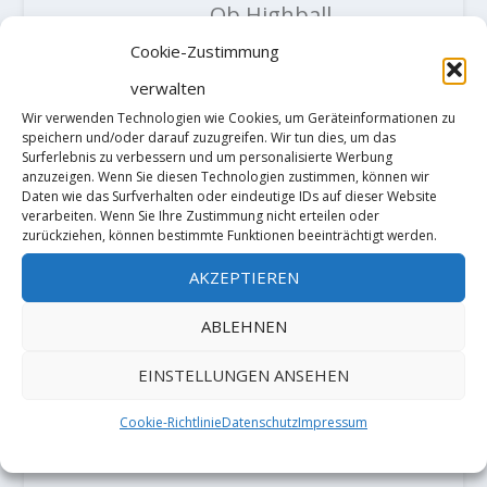
Ob Highball
oder nicht,
Cookie-Zustimmung
das Stück
verwalten
Wir verwenden Technologien wie Cookies, um Geräteinformationen zu
Fels wurde
speichern und/oder darauf zuzugreifen. Wir tun dies, um das
Surferlebnis zu verbessern und um personalisierte Werbung
als Route
anzuzeigen. Wenn Sie diesen Technologien zustimmen, können wir
eingebohrt
Daten wie das Surfverhalten oder eindeutige IDs auf dieser Website
verarbeiten. Wenn Sie Ihre Zustimmung nicht erteilen oder
und wird
zurückziehen, können bestimmte Funktionen beeinträchtigt werden.
damit
AKZEPTIEREN
bevorzugt
ABLEHNEN
mit Seil
EINSTELLUNGEN ANSEHEN
geklettert.
Spotter und
Cookie-Richtlinie
Datenschutz
Impressum
Crashpads