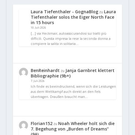
Laura Tiefenthaler - GognaBlog
Laura
zu
Tiefenthaler solos the Eiger North Face
in 15 hours
10. Juli 2026
[…] via Heckmair, autoassicurandosi sui tratti più
difficili. Questa impresa la rese la seconda donna a
compiere la salita in solitaria…
BenReinhardt
Janja Garnbret klettert
zu
Bibliographie (9b+)
7. Juli 2026
Ich finde es beeindruckend, wenn sich die Leistungen
aus dem Wettkampf auch direkt an den Fels
übertragen. Draußen braucht man…
Florian152
Noah Wheeler holt sich die
zu
7. Begehung von „Burden of Dreams“
(9A)