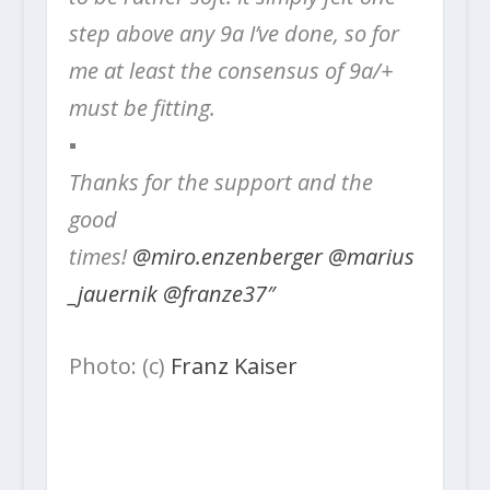
step above any 9a I’ve done, so for
me at least the consensus of 9a/+
must be fitting.
▪️
Thanks for the support and the
good
times!
@miro.enzenberger
@marius
_jauernik
@franze37″
Photo: (c)
Franz Kaiser