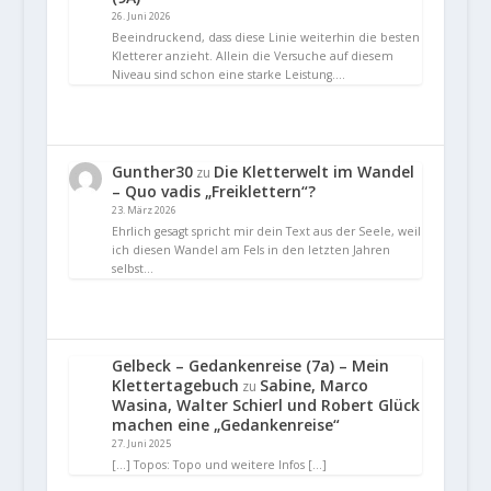
26. Juni 2026
Beeindruckend, dass diese Linie weiterhin die besten
Kletterer anzieht. Allein die Versuche auf diesem
Niveau sind schon eine starke Leistung.…
Gunther30
Die Kletterwelt im Wandel
zu
– Quo vadis „Freiklettern“?
23. März 2026
Ehrlich gesagt spricht mir dein Text aus der Seele, weil
ich diesen Wandel am Fels in den letzten Jahren
selbst…
Gelbeck – Gedankenreise (7a) – Mein
Klettertagebuch
Sabine, Marco
zu
Wasina, Walter Schierl und Robert Glück
machen eine „Gedankenreise“
27. Juni 2025
[…] Topos: Topo und weitere Infos […]