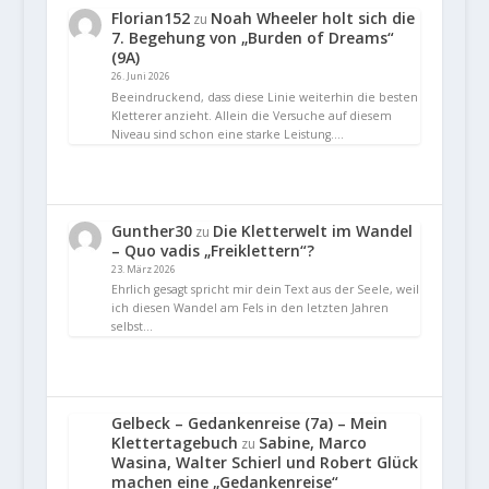
Florian152
Noah Wheeler holt sich die
zu
7. Begehung von „Burden of Dreams“
(9A)
26. Juni 2026
Beeindruckend, dass diese Linie weiterhin die besten
Kletterer anzieht. Allein die Versuche auf diesem
Niveau sind schon eine starke Leistung.…
Gunther30
Die Kletterwelt im Wandel
zu
– Quo vadis „Freiklettern“?
23. März 2026
Ehrlich gesagt spricht mir dein Text aus der Seele, weil
ich diesen Wandel am Fels in den letzten Jahren
selbst…
Gelbeck – Gedankenreise (7a) – Mein
Klettertagebuch
Sabine, Marco
zu
Wasina, Walter Schierl und Robert Glück
machen eine „Gedankenreise“