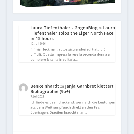
Laura Tiefenthaler - GognaBlog
Laura
zu
Tiefenthaler solos the Eiger North Face
in 15 hours
10. Juli 2026
[…] via Heckmair, autoassicurandosi sui tratti più
difficili. Questa impresa la rese la seconda donna a
compiere la salita in solitaria…
BenReinhardt
Janja Garnbret klettert
zu
Bibliographie (9b+)
7. Juli 2026
Ich finde es beeindruckend, wenn sich die Leistungen
aus dem Wettkampf auch direkt an den Fels
übertragen. Draußen braucht man…