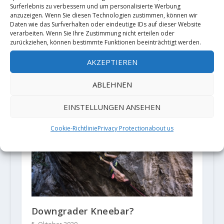
Surferlebnis zu verbessern und um personalisierte Werbung
anzuzeigen. Wenn Sie diesen Technologien zustimmen, können wir
Daten wie das Surfverhalten oder eindeutige IDs auf dieser Website
verarbeiten. Wenn Sie Ihre Zustimmung nicht erteilen oder
zurückziehen, können bestimmte Funktionen beeinträchtigt werden.
AKZEPTIEREN
Nils Favre und Siebe Vanhee with
ABLEHNEN
the 3rd and the 4th ascent
'Parzival' (8b)
EINSTELLUNGEN ANSEHEN
6. September 2020
Cookie-Richtlinie
Privacy Protection
about us
Downgrader Kneebar?