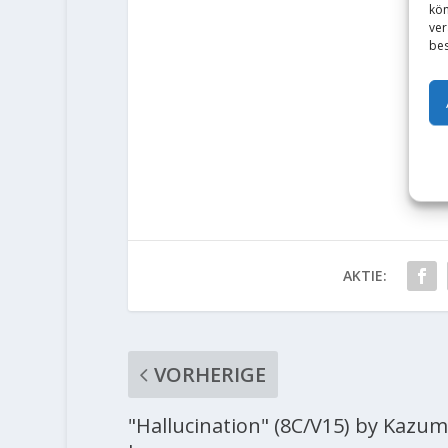
kön
ver
bes
AKTIE:
VORHERIGE
"Hallucination" (8C/V15) by Kazu