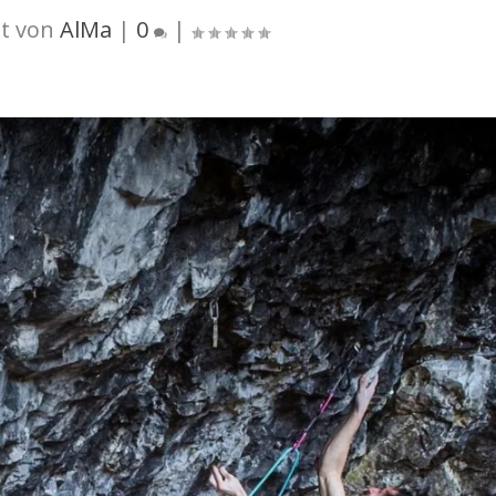
t von
AlMa
|
0
|