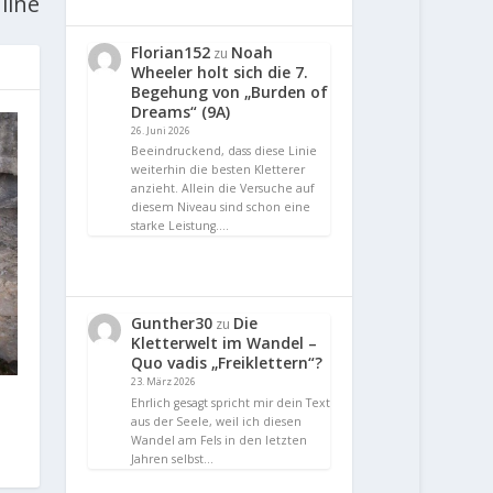
nline
Florian152
Noah
zu
Wheeler holt sich die 7.
Begehung von „Burden of
Dreams“ (9A)
26. Juni 2026
Beeindruckend, dass diese Linie
weiterhin die besten Kletterer
anzieht. Allein die Versuche auf
diesem Niveau sind schon eine
starke Leistung.…
Gunther30
Die
zu
Kletterwelt im Wandel –
Quo vadis „Freiklettern“?
23. März 2026
Ehrlich gesagt spricht mir dein Text
aus der Seele, weil ich diesen
Wandel am Fels in den letzten
Jahren selbst…