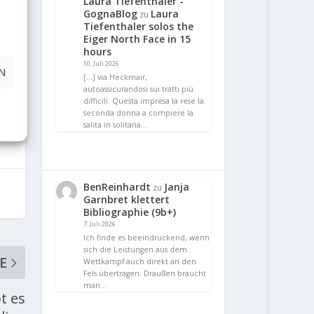
Laura Tiefenthaler -
GognaBlog
Laura
zu
Tiefenthaler solos the
Eiger North Face in 15
hours
10. Juli 2026
N
[…] via Heckmair,
autoassicurandosi sui tratti più
difficili. Questa impresa la rese la
seconda donna a compiere la
salita in solitaria…
BenReinhardt
Janja
zu
Garnbret klettert
Bibliographie (9b+)
7. Juli 2026
Ich finde es beeindruckend, wenn
sich die Leistungen aus dem
E
Wettkampf auch direkt an den
Fels übertragen. Draußen braucht
man…
t es