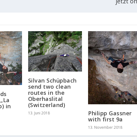
jetzt o
Silvan Schüpbach
send two clean
routes in the
ods
Oberhaslital
 „La
(Switzerland)
b) in
Philipp Gassner
13. Juni 2018
with first 9a
13. November 2018