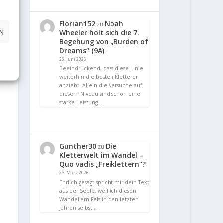
Florian152
Noah
zu
N
Wheeler holt sich die 7.
Begehung von „Burden of
Dreams“ (9A)
26. Juni 2026
Beeindruckend, dass diese Linie
weiterhin die besten Kletterer
anzieht. Allein die Versuche auf
diesem Niveau sind schon eine
starke Leistung.…
Gunther30
Die
zu
Kletterwelt im Wandel –
Quo vadis „Freiklettern“?
23. März 2026
Ehrlich gesagt spricht mir dein Text
aus der Seele, weil ich diesen
Wandel am Fels in den letzten
Jahren selbst…