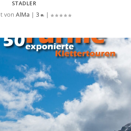
STADLER
t von
AlMa
|
3
|