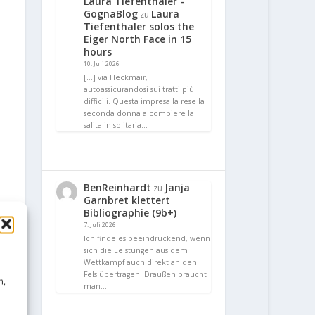
Laura Tiefenthaler -
GognaBlog
Laura
zu
Tiefenthaler solos the
Eiger North Face in 15
hours
10. Juli 2026
[…] via Heckmair,
autoassicurandosi sui tratti più
difficili. Questa impresa la rese la
seconda donna a compiere la
salita in solitaria…
BenReinhardt
Janja
zu
Garnbret klettert
Bibliographie (9b+)
7. Juli 2026
Ich finde es beeindruckend, wenn
sich die Leistungen aus dem
Wettkampf auch direkt an den
Fels übertragen. Draußen braucht
n,
man…