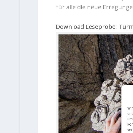
für alle die neue Erregung
Download Leseprobe: Türme
Wir
und
um 
kön
ver