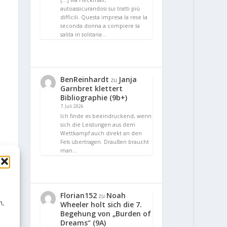
[…] via Heckmair,
autoassicurandosi sui tratti più
difficili. Questa impresa la rese la
seconda donna a compiere la
salita in solitaria…
BenReinhardt
Janja
zu
Garnbret klettert
Bibliographie (9b+)
7. Juli 2026
Ich finde es beeindruckend, wenn
sich die Leistungen aus dem
Wettkampf auch direkt an den
Fels übertragen. Draußen braucht
man…
Florian152
Noah
zu
n,
Wheeler holt sich die 7.
Begehung von „Burden of
Dreams“ (9A)