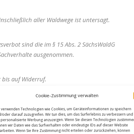
nschließlich aller Waldwege ist untersagt.
gsverbot sind die im § 15 Abs. 2 SächsWaldG
Sachverhalte ausgenommen.
 bis auf Widerruf.
Cookie-Zustimmung verwalten
m 20.07.2022 wird hiermit aufgehoben.
 verwenden Technologien wie Cookies, um Geräteinformationen zu speichern
/oder darauf zuzugreifen. Wir tun dies, um das Surferlebnis zu verbessern und
ssige Verstoß gegen vorstehende
personalisierte Werbung anzuzeigen. Wenn Sie diesen Technologien zustimme
nen wir Daten wie das Surfverhalten oder eindeutige IDs auf dieser Website
§ 52 Abs. 5 SächsWaldG als Ordnungswidrigkeit
arbeiten. Wenn Sie Ihre Zustimmung nicht erteilen oder zurückziehen, können