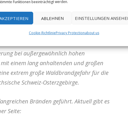
timmte Funktionen beeinträchtigt werden.
kann bis zu 2500 €, in besonders schweren
en.
AKZEPTIEREN
ABLEHNEN
EINSTELLUNGEN ANSEHE
Cookie-Richtlinie
Privacy Protection
about us
erung bei außergewöhnlich hohen
 mit einem lang anhaltenden und großen
 eine extrem große Waldbrandgefahr für die
hsische Schweiz-Osterzgebirge.
angreichen Bränden geführt. Aktuell gibt es
er Seite: