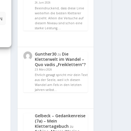
26. Juni 2026
Beeindruckend, dass diese Linie
weiterhin die besten Kletterer
N
anzieht. Allein die Versuche auf
diesem Niveau sind schon eine
starke Leistung.…
Gunther30
Die
zu
Kletterwelt im Wandel –
Quo vadis „Freiklettern“?
23. März 2026
Ehrlich gesagt spricht mir dein Text
aus der Seele, weil ich diesen
Wandel am Fels in den letzten
Jahren selbst…
Gelbeck – Gedankenreise
(7a) – Mein
Klettertagebuch
zu