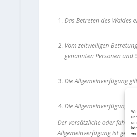
Das Betreten des Waldes ei
Vom zeitweiligen Betretun
genannten Personen und 
Die Allgemeinverfügung gilt
Die Allgemeinverfügung vo
Wir
und
Der vorsätzliche oder fahrlä
um 
kön
Allgemeinverfügung ist gem. 
ver