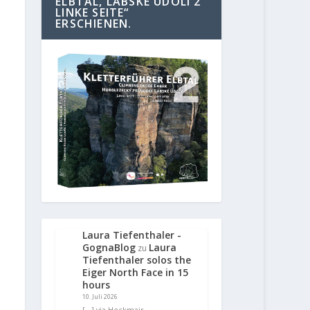
ELBTAL, LABSKE UDOLI 2
LINKE SEITE“
ERSCHIENEN.
Laura Tiefenthaler -
GognaBlog
Laura
zu
Tiefenthaler solos the
Eiger North Face in 15
hours
10. Juli 2026