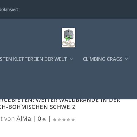
polarisiert
STEN KLETTEREIEN DER WELT
CLIMBING CRAGS
RGEBIETEN: WEITER WALDBRÄNDE IN DER
CH-BÖHMISCHEN SCHWEIZ
t von
AlMa
|
0
|