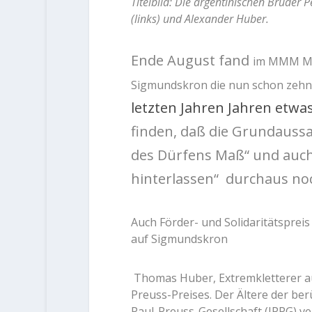
Titelbild: Die argentinischen Brüder
(links) und Alexander Huber.
Ende August fand
im MMM Me
Sigmundskron die nun schon zehnt
letzten Jahren Jahren etwas
finden, daß die Grundaussa
des Dürfens Maß“ und auch
hinterlassen“ durchaus noc
Auch Förder- und Solidaritätsprei
auf Sigmundskron
Thomas Huber, Extremkletterer au
Preuss-Preises. Der Ältere der be
Paul-Preuss-Gesellschaft (IPPG) v