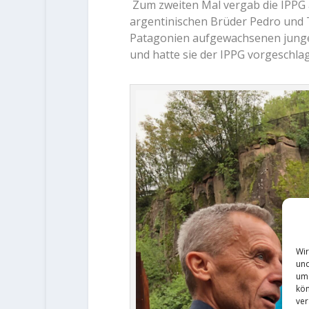
Zum zweiten Mal vergab die IPPG 
argentinischen Brüder Pedro und T
Patagonien aufgewachsenen jung
und hatte sie der IPPG vorgeschla
Wir
und
um 
kön
ver