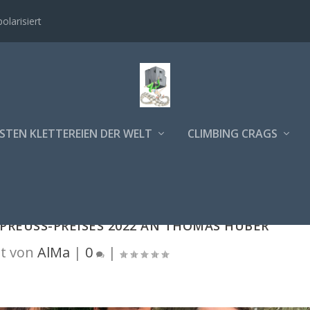
polarisiert
STEN KLETTEREIEN DER WELT
CLIMBING CRAGS
PREUSS-PREISES 2022 AN THOMAS HUBER
t von
AlMa
|
0
|