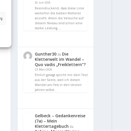
26. Juni 2026
Beeindruckend, dass diese Linie
weiterhin die besten Kletterer
N
anzieht. Allein die Versuche auf
diesem Niveau sind schon eine
starke Leistung.…
Gunther30
Die
zu
Kletterwelt im Wandel –
Quo vadis „Freiklettern“?
23. März 2026
Ehrlich gesagt spricht mir dein Text
aus der Seele, weil ich diesen
Wandel am Fels in den letzten
Jahren selbst…
Gelbeck – Gedankenreise
(7a) – Mein
Klettertagebuch
zu