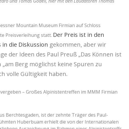
 Pedro und Tomas Godell, hier mit den Laudatoren Thomas
ssner Mountain Museum Firmian auf Schloss
Der Preis ist in den
e Preisverleihung statt.
 in die Diskussion
gekommen, aber wir
ge der Ideen des Paul Preuß „Das Können ist
 „am Berg möglichst keine Spuren zu
h volle Gültigkeit haben.
s vergeben – Großes Alpinistentreffen im MMM Firmian
s Berchtesgaden, ist der zehnte Träger des Paul-
rühmten Huberbuam erhielt die von der Internationalen
erliehene Auszeichnung im Rahmen eines Alpinistentreffs