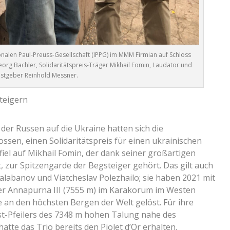
onalen Paul-Preuss-Gesellschaft (IPPG) im MMM Firmian auf Schloss
rg Bachler, Solidaritätspreis-Träger Mikhail Fomin, Laudator und
stgeber Reinhold Messner.
steigern
 der Russen auf die Ukraine hatten sich die
ssen, einen Solidaritätspreis für einen ukrainischen
iel auf Mikhail Fomin, der dank seiner großartigen
, zur Spitzengarde der Begsteiger gehört. Das gilt auch
Balabanov und Viatcheslav Polezhailo; sie haben 2021 mit
er Annapurna III (7555 m) im Karakorum im Westen
an den höchsten Bergen der Welt gelöst. Für ihre
t-Pfeilers des 7348 m hohen Talung nahe des
te das Trio bereits den Piolet d’Or erhalten.