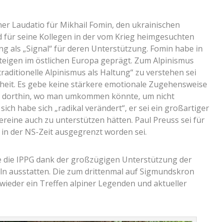
er Laudatio für Mikhail Fomin, den ukrainischen
nd für seine Kollegen in der vom Krieg heimgesuchten
g als „Signal“ für deren Unterstützung. Fomin habe in
teigen im östlichen Europa geprägt. Zum Alpinismus
traditionelle Alpinismus als Haltung“ zu verstehen sei
nheit. Es gebe keine stärkere emotionale Zugehensweise
en dorthin, wo man umkommen könnte, um nicht
ch habe sich „radikal verändert“, er sei ein großartiger
reine auch zu unterstützen hätten. Paul Preuss sei für
 in der NS-Zeit ausgegrenzt worden sei.
 die IPPG dank der großzügigen Unterstützung der
teln ausstatten. Die zum drittenmal auf Sigmundskron
 wieder ein Treffen alpiner Legenden und aktueller