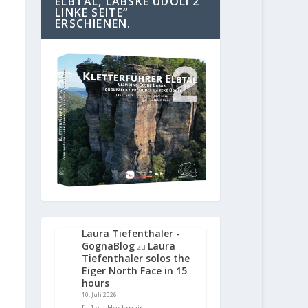
ELBTAL, LABSKE UDOLI 2
LINKE SEITE“
ERSCHIENEN.
Laura Tiefenthaler -
GognaBlog
Laura
zu
Tiefenthaler solos the
Eiger North Face in 15
hours
10. Juli 2026