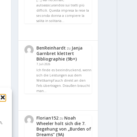
[…] via Heckmair,
autoassicurandosi sui tratti più
difficili. Questa impresa la rese la
seconda donna a compiere la
salita in solitaria…
BenReinhardt
Janja
zu
Garnbret klettert
Bibliographie (9b+)
7. Juli 2026
Ich finde es beeindruckend, wenn
sich die Leistungen aus dem
Wettkampf auch direkt an den
Fels übertragen. Draußen braucht
man…
Florian152
Noah
zu
n,
Wheeler holt sich die 7.
Begehung von „Burden of
Dreams“ (9A)