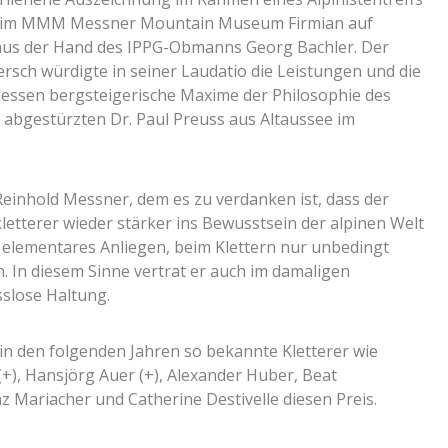
2, im MMM Messner Mountain Museum Firmian auf
aus der Hand des IPPG-Obmanns Georg Bachler. Der
sch würdigte in seiner Laudatio die Leistungen und die
dessen bergsteigerische Maxime der Philosophie des
h abgestürzten Dr. Paul Preuss aus Altaussee im
Reinhold Messner, dem es zu verdanken ist, dass der
kletterer wieder stärker ins Bewusstsein der alpinen Welt
n elementares Anliegen, beim Klettern nur unbedingt
. In diesem Sinne vertrat er auch im damaligen
slose Haltung.
in den folgenden Jahren so bekannte Kletterer wie
(+), Hansjörg Auer (+), Alexander Huber, Beat
 Mariacher und Catherine Destivelle diesen Preis.