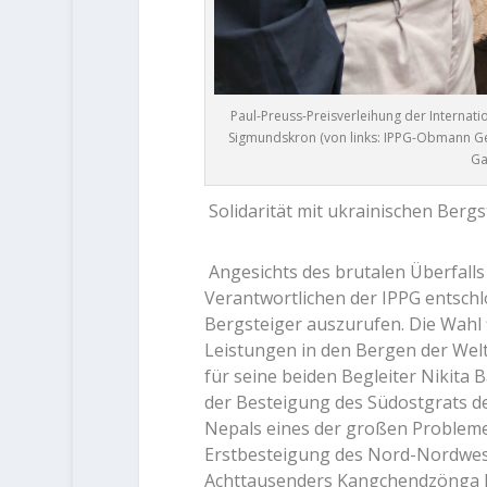
Paul-Preuss-Preisverleihung der Internati
Sigmundskron (von links: IPPG-Obmann Geo
Ga
Solidarität mit ukrainischen Berg
Angesichts des brutalen Überfalls
Verantwortlichen der IPPG entschlo
Bergsteiger auszurufen. Die Wahl f
Leistungen in den Bergen der Welt
für seine beiden Begleiter Nikita 
der Besteigung des Südostgrats d
Nepals eines der großen Probleme 
Erstbesteigung des Nord-Nordwes
Achttausenders Kangchendzönga hat