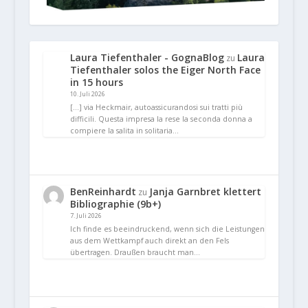
Laura Tiefenthaler - GognaBlog
Laura
zu
Tiefenthaler solos the Eiger North Face
in 15 hours
10. Juli 2026
[…] via Heckmair, autoassicurandosi sui tratti più
difficili. Questa impresa la rese la seconda donna a
compiere la salita in solitaria…
BenReinhardt
Janja Garnbret klettert
zu
Bibliographie (9b+)
7. Juli 2026
Ich finde es beeindruckend, wenn sich die Leistungen
aus dem Wettkampf auch direkt an den Fels
übertragen. Draußen braucht man…