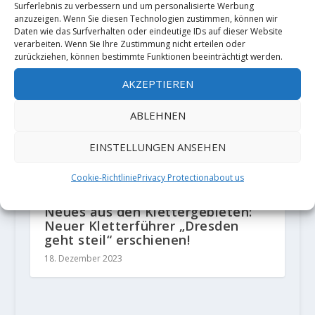
'Meadowlark Lemon Stand' 8B by
Surferlebnis zu verbessern und um personalisierte Werbung
Alizée Dufraisse
anzuzeigen. Wenn Sie diesen Technologien zustimmen, können wir
Daten wie das Surfverhalten oder eindeutige IDs auf dieser Website
18. Dezember 2019
verarbeiten. Wenn Sie Ihre Zustimmung nicht erteilen oder
zurückziehen, können bestimmte Funktionen beeinträchtigt werden.
AKZEPTIEREN
ABLEHNEN
EINSTELLUNGEN ANSEHEN
Cookie-Richtlinie
Privacy Protection
about us
Neues aus den Klettergebieten:
Neuer Kletterführer „Dresden
geht steil“ erschienen!
18. Dezember 2023