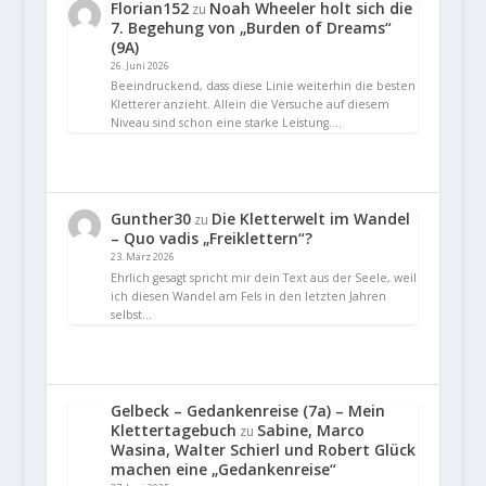
Florian152
Noah Wheeler holt sich die
zu
7. Begehung von „Burden of Dreams“
(9A)
26. Juni 2026
Beeindruckend, dass diese Linie weiterhin die besten
Kletterer anzieht. Allein die Versuche auf diesem
Niveau sind schon eine starke Leistung.…
Gunther30
Die Kletterwelt im Wandel
zu
– Quo vadis „Freiklettern“?
23. März 2026
Ehrlich gesagt spricht mir dein Text aus der Seele, weil
ich diesen Wandel am Fels in den letzten Jahren
selbst…
Gelbeck – Gedankenreise (7a) – Mein
Klettertagebuch
Sabine, Marco
zu
Wasina, Walter Schierl und Robert Glück
machen eine „Gedankenreise“