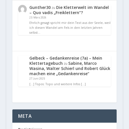
Gunther30
Die Kletterwelt im Wandel
zu
– Quo vadis „Freiklettern“?
23. März 2026
Ehrlich gesagt spricht mir dein Text aus der Seele, weil
ich diesen Wandel am Fels in den letzten Jahren
selbst…
Gelbeck – Gedankenreise (7a) – Mein
Klettertagebuch
Sabine, Marco
zu
Wasina, Walter Schierl und Robert Glück
machen eine „Gedankenreise“
27. Juni 2025
[…] Topos: Topo und weitere Infos […]
META