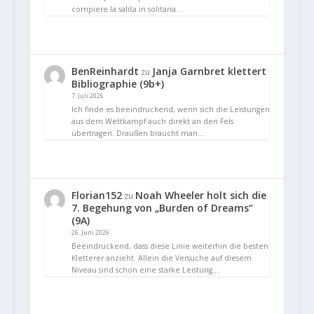
compiere la salita in solitaria…
BenReinhardt
Janja Garnbret klettert
zu
Bibliographie (9b+)
7. Juli 2026
Ich finde es beeindruckend, wenn sich die Leistungen
aus dem Wettkampf auch direkt an den Fels
übertragen. Draußen braucht man…
Florian152
Noah Wheeler holt sich die
zu
7. Begehung von „Burden of Dreams“
(9A)
26. Juni 2026
Beeindruckend, dass diese Linie weiterhin die besten
Kletterer anzieht. Allein die Versuche auf diesem
Niveau sind schon eine starke Leistung.…