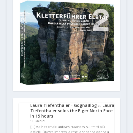
Laura Tiefenthaler - GognaBlog
Laura
zu
Tiefenthaler solos the Eiger North Face
in 15 hours
10. Juli 2026
[…] via Heckmair, autoassicurandosi sui tratti più
difficili. Questa impresa la rese la seconda donna a