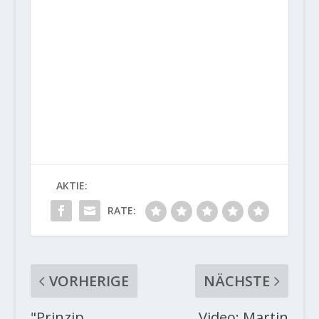
AKTIE:
RATE:
VORHERIGE
NÄCHSTE
"Prinzip
Video: Martin