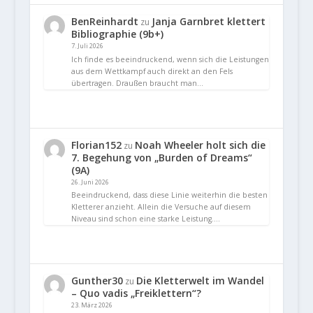
BenReinhardt
Janja Garnbret klettert
zu
Bibliographie (9b+)
7. Juli 2026
Ich finde es beeindruckend, wenn sich die Leistungen
aus dem Wettkampf auch direkt an den Fels
übertragen. Draußen braucht man…
Florian152
Noah Wheeler holt sich die
zu
7. Begehung von „Burden of Dreams“
(9A)
26. Juni 2026
Beeindruckend, dass diese Linie weiterhin die besten
Kletterer anzieht. Allein die Versuche auf diesem
Niveau sind schon eine starke Leistung.…
Gunther30
Die Kletterwelt im Wandel
zu
– Quo vadis „Freiklettern“?
23. März 2026