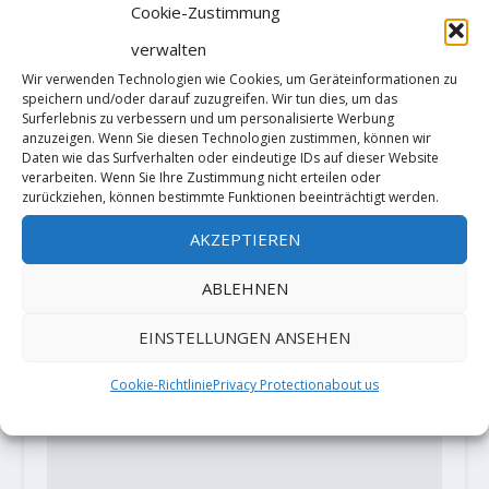
Cookie-Zustimmung
verwalten
"Limited in Freedom" (AI6/M6) by
Wir verwenden Technologien wie Cookies, um Geräteinformationen zu
Luka Lindič and Ines Papert
speichern und/oder darauf zuzugreifen. Wir tun dies, um das
Surferlebnis zu verbessern und um personalisierte Werbung
3. Dezember 2020
anzuzeigen. Wenn Sie diesen Technologien zustimmen, können wir
Daten wie das Surfverhalten oder eindeutige IDs auf dieser Website
verarbeiten. Wenn Sie Ihre Zustimmung nicht erteilen oder
zurückziehen, können bestimmte Funktionen beeinträchtigt werden.
HINTERLASSE EINE ANTWORT
AKZEPTIEREN
Deine E-Mail-Adresse wird nicht
ABLEHNEN
veröffentlicht.
Erforderliche Felder
sind mit
*
markiert
EINSTELLUNGEN ANSEHEN
Cookie-Richtlinie
Privacy Protection
about us