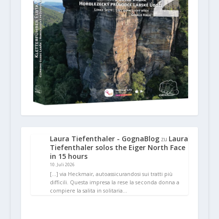
Laura Tiefenthaler - GognaBlog
Laura
zu
Tiefenthaler solos the Eiger North Face
in 15 hours
10. Juli 2026
[…] via Heckmair, autoassicurandosi sui tratti più
difficili. Questa impresa la rese la seconda donna a
compiere la salita in solitaria…