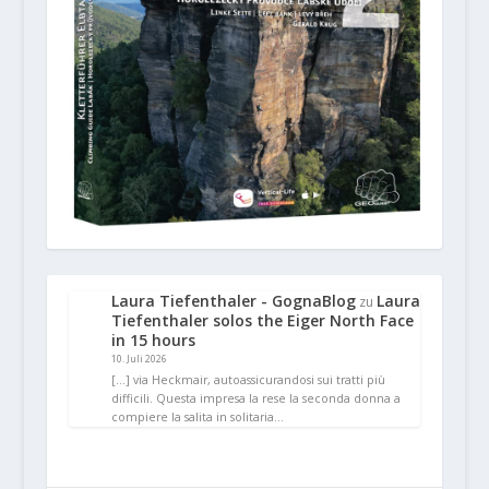
Laura Tiefenthaler - GognaBlog
Laura
zu
Tiefenthaler solos the Eiger North Face
in 15 hours
10. Juli 2026
[…] via Heckmair, autoassicurandosi sui tratti più
difficili. Questa impresa la rese la seconda donna a
compiere la salita in solitaria…