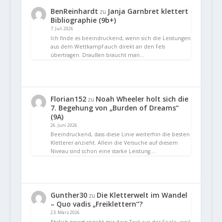
BenReinhardt
Janja Garnbret klettert
zu
Bibliographie (9b+)
7. Juli 2026
Ich finde es beeindruckend, wenn sich die Leistungen
aus dem Wettkampf auch direkt an den Fels
übertragen. Draußen braucht man…
Florian152
Noah Wheeler holt sich die
zu
7. Begehung von „Burden of Dreams“
(9A)
26. Juni 2026
Beeindruckend, dass diese Linie weiterhin die besten
Kletterer anzieht. Allein die Versuche auf diesem
Niveau sind schon eine starke Leistung.…
Gunther30
Die Kletterwelt im Wandel
zu
– Quo vadis „Freiklettern“?
23. März 2026