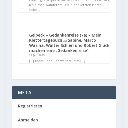
Ehrlich gesagt spricht mir dein Text aus der Seele, weil
ich diesen Wandel am Fels in den letzten Jahren
selbst…
Gelbeck – Gedankenreise (7a) – Mein
Klettertagebuch
Sabine, Marco
zu
Wasina, Walter Schierl und Robert Glück
machen eine „Gedankenreise“
27. Juni 2025
[…] Topos: Topo und weitere Infos […]
META
Registrieren
Anmelden