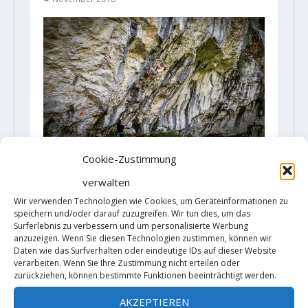
Cookie-Zustimmung
Adam Ondra celebrates the
hardest route in Romania with
verwalten
"Stone Butterfly" (9a +)
Wir verwenden Technologien wie Cookies, um Geräteinformationen zu
16. Mai 2018
speichern und/oder darauf zuzugreifen. Wir tun dies, um das
Surferlebnis zu verbessern und um personalisierte Werbung
anzuzeigen. Wenn Sie diesen Technologien zustimmen, können wir
Daten wie das Surfverhalten oder eindeutige IDs auf dieser Website
verarbeiten. Wenn Sie Ihre Zustimmung nicht erteilen oder
zurückziehen, können bestimmte Funktionen beeinträchtigt werden.
AKZEPTIEREN