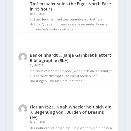
Tiefenthaler solos the Eiger North Face
in 15 hours
10. Juli 2026
[…] via Heckmair, autoassicurandosi sui tratti più
difficili. Questa impresa la rese la seconda donna a
compiere la salita in solitaria…
BenReinhardt
Janja Garnbret klettert
zu
Bibliographie (9b+)
7. Juli 2026
Ich finde es beeindruckend, wenn sich die Leistungen
aus dem Wettkampf auch direkt an den Fels
übertragen. Draußen braucht man…
Florian152
Noah Wheeler holt sich die
zu
7. Begehung von „Burden of Dreams“
(9A)
26. Juni 2026
Beeindruckend, dass diese Linie weiterhin die besten