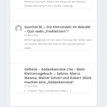
Kletterer anzieht. Allein die Versuche auf diesem
Niveau sind schon eine starke Leistung.…
Gunther30
Die Kletterwelt im Wandel
zu
– Quo vadis „Freiklettern“?
23. März 2026
Ehrlich gesagt spricht mir dein Text aus der Seele, weil
ich diesen Wandel am Fels in den letzten Jahren
selbst…
Gelbeck – Gedankenreise (7a) – Mein
Klettertagebuch
Sabine, Marco
zu
Wasina, Walter Schierl und Robert Glück
machen eine „Gedankenreise“
27. Juni 2025
[…] Topos: Topo und weitere Infos […]