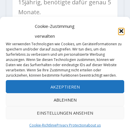
15jährig, benötigte dafür genau 5
Monate.
Cookie-Zustimmung
Vermutlich waren auch Bernd
verwalten
Arnold, vielleicht auch Dieter
Wir verwenden Technologien wie Cookies, um Geräteinformationen zu
speichern und/oder darauf zuzugreifen. Wir tun dies, um das
Rülker, erfolgreich. Mit
Anton
Surferlebnis zu verbessern und um personalisierte Werbung
Schröter
konnte auch ein
anzuzeigen. Wenn Sie diesen Technologien zustimmen, können wir
Daten wie das Surfverhalten oder eindeutige IDs auf dieser Website
Kletterer zwölf 74-Meisterwege
verarbeiten. Wenn Sie Ihre Zustimmung nicht erteilen oder
zurückziehen, können bestimmte Funktionen beeinträchtigt werden.
free solo klettern.
AKZEPTIEREN
ABLEHNEN
EINSTELLUNGEN ANSEHEN
Cookie-Richtlinie
Privacy Protection
about us