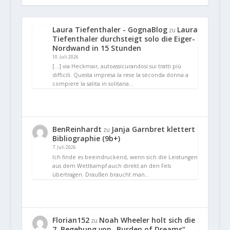
Laura Tiefenthaler - GognaBlog
Laura
zu
Tiefenthaler durchsteigt solo die Eiger-
Nordwand in 15 Stunden
10. Juli 2026
[…] via Heckmair, autoassicurandosi sui tratti più
difficili. Questa impresa la rese la seconda donna a
compiere la salita in solitaria…
BenReinhardt
Janja Garnbret klettert
zu
Bibliographie (9b+)
7. Juli 2026
Ich finde es beeindruckend, wenn sich die Leistungen
aus dem Wettkampf auch direkt an den Fels
übertragen. Draußen braucht man…
Florian152
Noah Wheeler holt sich die
zu
7. Begehung von „Burden of Dreams“