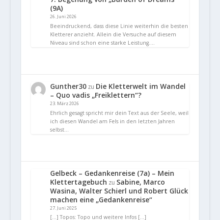
(9A)
26. Juni 2026
Beeindruckend, dass diese Linie weiterhin die besten
Kletterer anzieht. Allein die Versuche auf diesem
Niveau sind schon eine starke Leistung.…
Gunther30
Die Kletterwelt im Wandel
zu
– Quo vadis „Freiklettern“?
23. März 2026
Ehrlich gesagt spricht mir dein Text aus der Seele, weil
ich diesen Wandel am Fels in den letzten Jahren
selbst…
Gelbeck – Gedankenreise (7a) – Mein
Klettertagebuch
Sabine, Marco
zu
Wasina, Walter Schierl und Robert Glück
machen eine „Gedankenreise“
27. Juni 2025
[…] Topos: Topo und weitere Infos […]