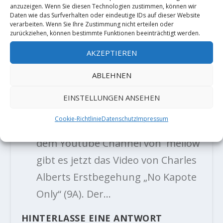
Coudert Camille meldet "The Big
anzuzeigen. Wenn Sie diesen Technologien zustimmen, können wir
Daten wie das Surfverhalten oder eindeutige IDs auf dieser Website
Island" 8C - Der Kletterblock
- […]
verarbeiten. Wenn Sie Ihre Zustimmung nicht erteilen oder
Big Island“ einer potentiellen und
zurückziehen, können bestimmte Funktionen beeinträchtigt werden.
viel probierten 9A Project, wurde
AKZEPTIEREN
er auch schon in „No Kapote Only“
ABLEHNEN
8C+ gesichtet.…
EINSTELLUNGEN ANSEHEN
Video: Charles Albert in "No Kapote
Cookie-Richtlinie
Datenschutz
Impressum
Only" (9A) - Der Kletterblock
- […]
dem Youtube Channel von mellow
gibt es jetzt das Video von Charles
Alberts Erstbegehung „No Kapote
Only“ (9A). Der…
HINTERLASSE EINE ANTWORT