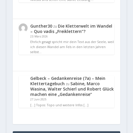
Gunther30
Die Kletterwelt im Wandel
zu
– Quo vadis „Freiklettern“?
23. März 2026
Ehrlich gesagt spricht mir dein Text aus der Seele, weil
ich diesen Wandel am Fels in den letzten Jahren
selbst…
Gelbeck – Gedankenreise (7a) – Mein
Klettertagebuch
Sabine, Marco
zu
Wasina, Walter Schierl und Robert Glück
machen eine „Gedankenreise“
27. Juni 2025
[…] Topos: Topo und weitere Infos […]