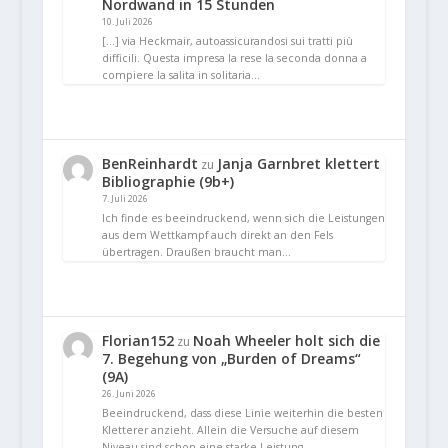
Nordwand in 15 Stunden
10. Juli 2026
[…] via Heckmair, autoassicurandosi sui tratti più
difficili. Questa impresa la rese la seconda donna a
compiere la salita in solitaria…
BenReinhardt
Janja Garnbret klettert
zu
Bibliographie (9b+)
7. Juli 2026
Ich finde es beeindruckend, wenn sich die Leistungen
aus dem Wettkampf auch direkt an den Fels
übertragen. Draußen braucht man…
Florian152
Noah Wheeler holt sich die
zu
7. Begehung von „Burden of Dreams“
(9A)
26. Juni 2026
Beeindruckend, dass diese Linie weiterhin die besten
Kletterer anzieht. Allein die Versuche auf diesem
Niveau sind schon eine starke Leistung.…