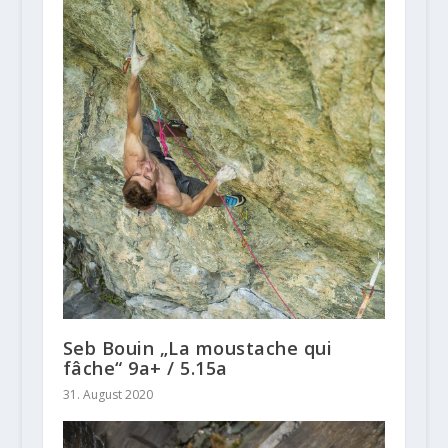
Seb Bouin „La moustache qui
fâche“ 9a+ / 5.15a
31. August 2020