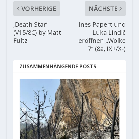
VORHERIGE
NÄCHSTE
‚Death Star‘
Ines Papert und
(V15/8C) by Matt
Luka Lindič
Fultz
eröffnen „Wolke
7“ (8a, IX+/X-)
ZUSAMMENHÄNGENDE POSTS