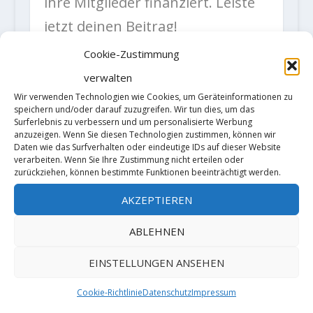
ihre Mitglieder finanziert. Leiste
jetzt deinen Beitrag!
Quelle und Bilder: (c)
IG
Cookie-Zustimmung
„Klettern Frankenjura,
verwalten
Fichtelgebirge und
Wir verwenden Technologien wie Cookies, um Geräteinformationen zu
speichern und/oder darauf zuzugreifen. Wir tun dies, um das
Bayerischer Wald“
Surferlebnis zu verbessern und um personalisierte Werbung
anzuzeigen. Wenn Sie diesen Technologien zustimmen, können wir
Daten wie das Surfverhalten oder eindeutige IDs auf dieser Website
verarbeiten. Wenn Sie Ihre Zustimmung nicht erteilen oder
zurückziehen, können bestimmte Funktionen beeinträchtigt werden.
AKZEPTIEREN
ABLEHNEN
EINSTELLUNGEN ANSEHEN
Cookie-Richtlinie
Datenschutz
Impressum