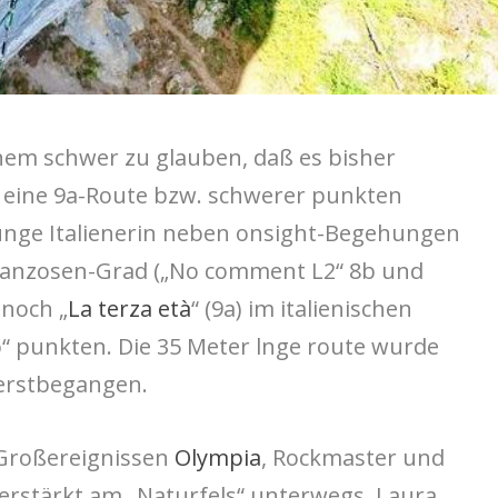
inem schwer zu glauben, daß es bisher
e eine 9a-Route bzw. schwerer punkten
junge Italienerin neben onsight-Begehungen
ranzosen-Grad („No comment L2“ 8b und
 noch „
La terza età
“ (9a) im italienischen
o“ punkten. Die 35 Meter lnge route wurde
erstbegangen.
 Großereignissen
Olympia
, Rockmaster und
erstärkt am „Naturfels“ unterwegs. Laura