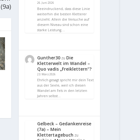
26. Juni 2026
(9a)
Beeindruckend, dass diese Linie
weiterhin die besten Kletterer
anzieht. Allein die Versuche auf
diesem Niveau sind schon eine
starke Leistung.…
Gunther30
Die
zu
Kletterwelt im Wandel –
Quo vadis „Freiklettern“?
23. März 2026
Ehrlich gesagt spricht mir dein Text
aus der Seele, weil ich diesen
Wandel am Fels in den letzten
Jahren selbst…
Gelbeck – Gedankenreise
(7a) – Mein
Klettertagebuch
zu