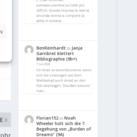
[…] via Heckmair,
autoassicurandosi sui tratti più
difficili. Questa impresa la rese la
seconda donna a compiere la
salita in solitaria…
N
BenReinhardt
Janja
zu
Garnbret klettert
Bibliographie (9b+)
7. Juli 2026
Ich finde es beeindruckend, wenn
sich die Leistungen aus dem
Wettkampf auch direkt an den
Fels übertragen. Draußen braucht
man…
Florian152
Noah
E
zu
Wheeler holt sich die 7.
Begehung von „Burden of
Rohr
Dreams“ (9A)