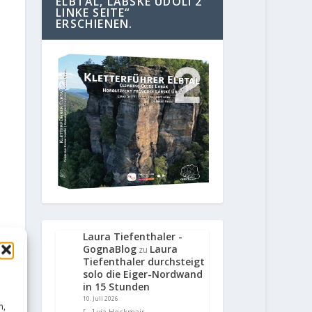
ELBTAL, LABSKE UDOLI 2
LINKE SEITE“
ERSCHIENEN.
Laura Tiefenthaler -
GognaBlog
Laura
zu
Tiefenthaler durchsteigt
solo die Eiger-Nordwand
in 15 Stunden
10. Juli 2026
n,