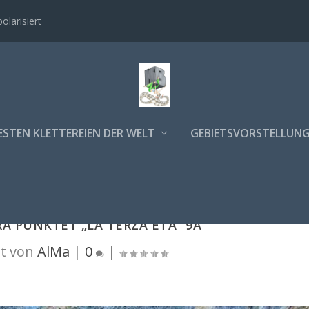
polarisiert
ESTEN KLETTEREIEN DER WELT
GEBIETSVORSTELLUN
A PUNKTET „LA TERZA ETÀ“ 9A
t von
AlMa
|
0
|