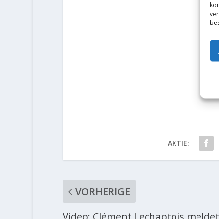
kön
ver
bes
AKTIE:
VORHERIGE
Video: Clément Lechaptois meldet