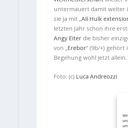
untermauert damit weiter 
sie ja mit „
Alí Hulk extensio
letzten Jahr schon
ihre erst
Angy Eiter
die bisher einzi
von „
Erebor
“ (9b/+) gehört 
Begehung wohl jetzt allein.
Foto: (c)
Luca Andreozzi
Wir
und
um 