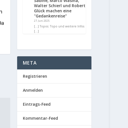
Sabine, Marco Wasina,
Walter Schierl und Robert
n
Glück machen eine
"Gedankenreise"
27. Juni 2025
9a
[…] Topos: Topo und weitere Infos
[…]
META
Registrieren
Anmelden
Eintrags-Feed
Kommentar-Feed