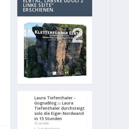
ELBTAL, LABSKE UDOLI 2
LINKE SEITE“
ERSCHIENEN.
Laura Tiefenthaler -
GognaBlog
Laura
zu
Tiefenthaler durchsteigt
solo die Eiger-Nordwand
in 15 Stunden
10. Juli 2026