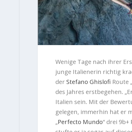
Wenige Tage nach ihrer Ers
junge Italienerin richtig k
der
Stefano Ghislofi
Route 
des Jahres erstbegehen. „E
Italien sein. Mit der Bewe
gelegen, immerhin hat er m
„
Perfecto Mundo
“ drei 9b+
stufte er ja sogar auf dies