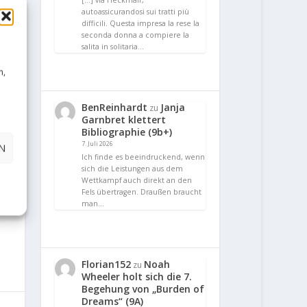
[…] via Heckmair,
autoassicurandosi sui tratti più
difficili. Questa impresa la rese la
seconda donna a compiere la
salita in solitaria…
n,
BenReinhardt
Janja
zu
Garnbret klettert
Bibliographie (9b+)
7. Juli 2026
N
Ich finde es beeindruckend, wenn
sich die Leistungen aus dem
Wettkampf auch direkt an den
Fels übertragen. Draußen braucht
man…
Florian152
Noah
zu
Wheeler holt sich die 7.
Begehung von „Burden of
Dreams“ (9A)