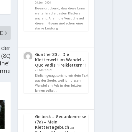
26. Juni 2026
Beeindruckend, dass diese Linie
weiterhin die besten Kletterer
anzieht. Allein die Versuche auf
diesem Niveau sind schon eine
starke Leistung.…
E
 der
Gunther30
Die
(8c)
zu
Kletterwelt im Wandel -
ine"
Quo vadis "Freiklettern"?
inne
23. März 2026
Ehrlich gesagt spricht mir dein Text
aus der Seele, weil ich diesen
Wandel am Fels in den letzten
Jahren selbst…
Gelbeck – Gedankenreise
(7a) – Mein
Klettertagebuch
zu