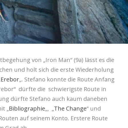
tbegehung von „Iron Man“ (9a) lässt es die
rachen und holt sich die erste Wiederholung
„
Erebor
„. Stefano konnte die Route Anfang
rebor“ dürfte die schwierigste Route in
rtung dürfte Stefano auch kaum daneben
it „
Bibliographie
„, „
The Change
“ und
 Routen auf seinem Konto. Erstere Route
em Grad ab.