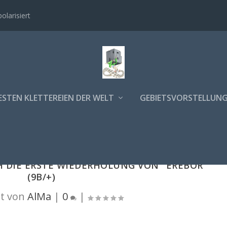
polarisiert
ESTEN KLETTEREIEN DER WELT
GEBIETSVORSTELLUN
H DIE ERSTE WIEDERHOLUNG VON "EREBOR"
(9B/+)
t von
AlMa
|
0
|