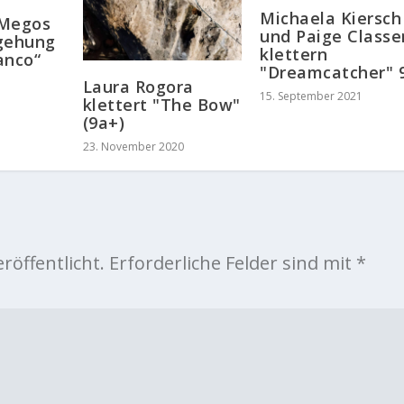
Michaela Kiersch
 Megos
und Paige Classe
gehung
klettern
anco“
"Dreamcatcher" 
Laura Rogora
15. September 2021
klettert "The Bow"
(9a+)
23. November 2020
röffentlicht.
Erforderliche Felder sind mit
*