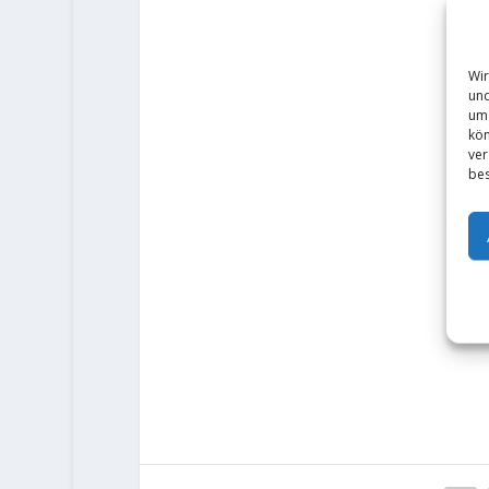
Wir
und
um 
kön
ver
bes