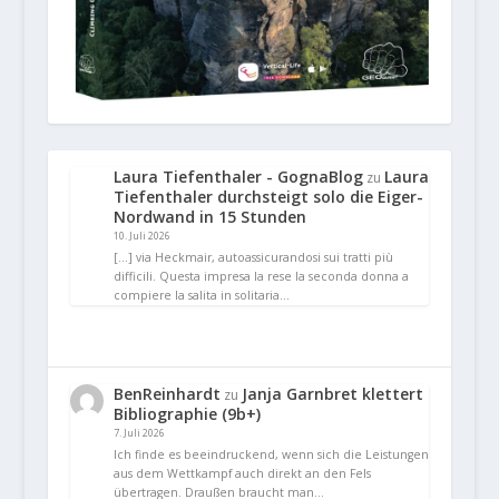
Laura Tiefenthaler - GognaBlog
Laura
zu
Tiefenthaler durchsteigt solo die Eiger-
Nordwand in 15 Stunden
10. Juli 2026
[…] via Heckmair, autoassicurandosi sui tratti più
difficili. Questa impresa la rese la seconda donna a
compiere la salita in solitaria…
BenReinhardt
Janja Garnbret klettert
zu
Bibliographie (9b+)
7. Juli 2026
Ich finde es beeindruckend, wenn sich die Leistungen
aus dem Wettkampf auch direkt an den Fels
übertragen. Draußen braucht man…