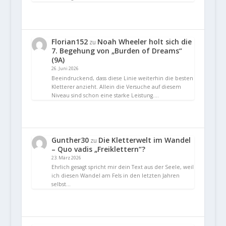
Florian152
Noah Wheeler holt sich die
zu
7. Begehung von „Burden of Dreams“
(9A)
26. Juni 2026
Beeindruckend, dass diese Linie weiterhin die besten
Kletterer anzieht. Allein die Versuche auf diesem
Niveau sind schon eine starke Leistung.…
Gunther30
Die Kletterwelt im Wandel
zu
– Quo vadis „Freiklettern“?
23. März 2026
Ehrlich gesagt spricht mir dein Text aus der Seele, weil
ich diesen Wandel am Fels in den letzten Jahren
selbst…