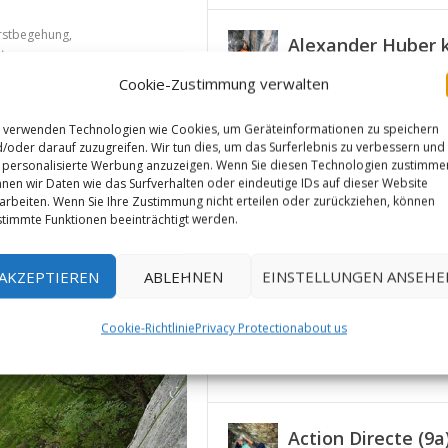
rstbegehung
,
Alexander Huber k
(X/8b)
Cookie-Zustimmung verwalten
me Norwegens und
von
AlMa
|
Juni 3, 2026
|
Er
EN: ALEXANDER MEGOS KLE...
MIT DER BEGEHUNG „...
LIOGRAPHIE (9B+)
FEUERSALAMANDER...
„DOLBY SURROUND...
|
0
|
lettern. Michael...
ettergebieten
es Klettern
hrseillängenroute
ortklettern
portklettern
,
|
Frauenklettern
|
1
,
0
Sportklettern
|
,
|
Sportklettern
,
Mehrseillängenroute
|
0
|
|
0
|
,
News
,
Sportklettern
|
0
|
 verwenden Technologien wie Cookies, um Geräteinformationen zu speichern
/oder darauf zuzugreifen. Wir tun dies, um das Surferlebnis zu verbessern und
personalisierte Werbung anzuzeigen. Wenn Sie diesen Technologien zustimme
nen wir Daten wie das Surfverhalten oder eindeutige IDs auf dieser Website
arbeiten. Wenn Sie Ihre Zustimmung nicht erteilen oder zurückziehen, können
timmte Funktionen beeinträchtigt werden.
AKZEPTIEREN
ABLEHNEN
EINSTELLUNGEN ANSEHE
Die Kletterwelt i
„Freiklettern“?
von
AlMa
|
Dez. 28, 2020
|
Cookie-Richtlinie
Privacy Protection
about us
Kletterhalle
,
Neues aus den K
Action Directe (9