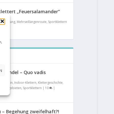
lettert „Feuersalamander“
stbegehung
,
Mehrseillängenroute
,
Sportklettern
n,
N
m Wandel – Quo vadis
Allgemein
,
Indoor-Klettern
,
Klettergeschichte
,
lettergebieten
,
Sportklettern
|
10
|
a) – Begehung zweifelhaft?!