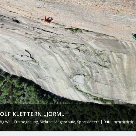
LF KLETTERN „JÖRM...
Big Wall
,
Erstbegehung
,
Mehrseillängenroute
,
Sportklettern
|
0
|