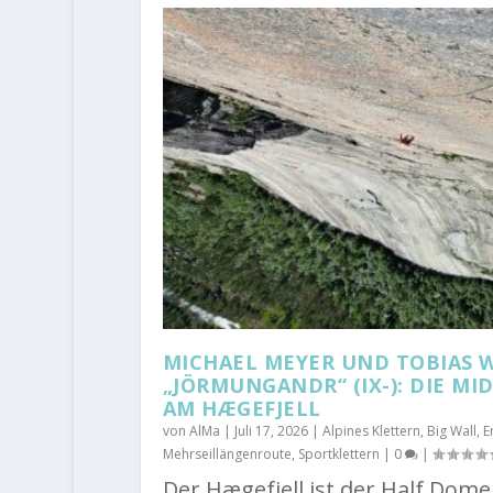
MICHAEL MEYER UND TOBIAS 
„JÖRMUNGANDR“ (IX-): DIE M
AM HÆGEFJELL
von
AlMa
|
Juli 17, 2026
|
Alpines Klettern
,
Big Wall
,
E
Mehrseillängenroute
,
Sportklettern
|
0
|
Der Hægefjell ist der Half Do