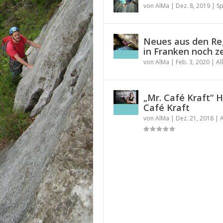
von
AlMa
|
Dez. 8, 2019
|
Sp
Neues aus den Reg
in Franken noch 
von
AlMa
|
Feb. 3, 2020
|
Al
„Mr. Café Kraft“ 
Café Kraft
von
AlMa
|
Dez. 21, 2018
|