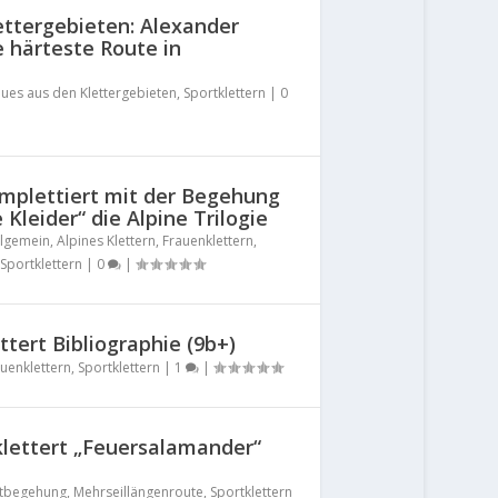
ttergebieten: Alexander
e härteste Route in
ues aus den Klettergebieten
,
Sportklettern
|
0
mplettiert mit der Begehung
Kleider“ die Alpine Trilogie
llgemein
,
Alpines Klettern
,
Frauenklettern
,
Sportklettern
|
0
|
ttert Bibliographie (9b+)
uenklettern
,
Sportklettern
|
1
|
lettert „Feuersalamander“
stbegehung
,
Mehrseillängenroute
,
Sportklettern