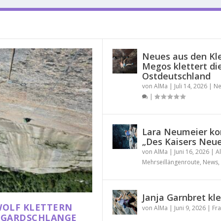
Neues aus den Kle
Megos klettert di
Ostdeutschland
von
AlMa
|
Juli 14, 2026
|
Ne
|
Lara Neumeier ko
„Des Kaisers Neue 
von
AlMa
|
Juni 16, 2026
|
A
Mehrseillängenroute
,
News
,
Janja Garnbret kle
WOLF KLETTERN
von
AlMa
|
Juni 9, 2026
|
Fra
IDGARDSCHLANGE