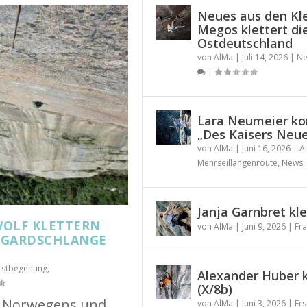
Neues aus den Kle
Megos klettert di
Ostdeutschland
von
AlMa
|
Juli 14, 2026
|
Ne
|
Lara Neumeier ko
„Des Kaisers Neue 
von
AlMa
|
Juni 16, 2026
|
A
Mehrseillängenroute
,
News
,
Janja Garnbret kle
WOLF KLETTERN
von
AlMa
|
Juni 9, 2026
|
Fra
IDGARDSCHLANGE
rstbegehung
,
Alexander Huber k
(X/8b)
me Norwegens und
von
AlMa
|
Juni 3, 2026
|
Er