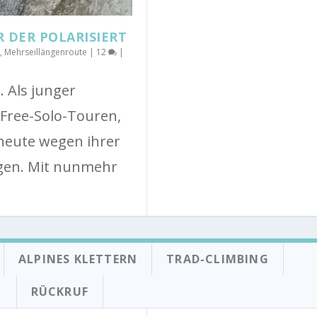
R DER POLARISIERT
,
Mehrseillängenroute
|
12
|
. Als junger
i Free-Solo-Touren,
heute wegen ihrer
gen. Mit nunmehr
ALPINES KLETTERN
TRAD-CLIMBING
N
RÜCKRUF