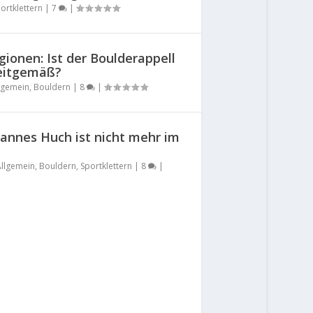
ortklettern
|
7
|
ionen: Ist der Boulderappell
zeitgemäß?
lgemein
,
Bouldern
|
8
|
Hannes Huch ist nicht mehr im
Allgemein
,
Bouldern
,
Sportklettern
|
8
|