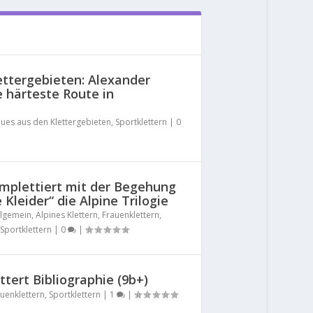
ttergebieten: Alexander
e härteste Route in
ues aus den Klettergebieten
,
Sportklettern
|
0
mplettiert mit der Begehung
Kleider“ die Alpine Trilogie
llgemein
,
Alpines Klettern
,
Frauenklettern
,
Sportklettern
|
0
|
ttert Bibliographie (9b+)
uenklettern
,
Sportklettern
|
1
|