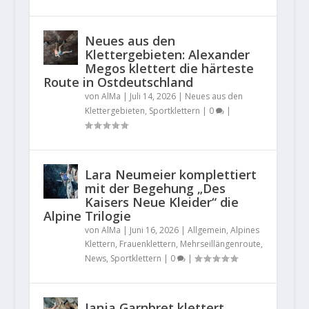
Neues aus den
Klettergebieten: Alexander
Megos klettert die härteste
Route in Ostdeutschland
von
AlMa
|
Juli 14, 2026
|
Neues aus den
Klettergebieten
,
Sportklettern
|
0
|
Lara Neumeier komplettiert
mit der Begehung „Des
Kaisers Neue Kleider“ die
Alpine Trilogie
von
AlMa
|
Juni 16, 2026
|
Allgemein
,
Alpines
Klettern
,
Frauenklettern
,
Mehrseillängenroute
,
News
,
Sportklettern
|
0
|
Janja Garnbret klettert