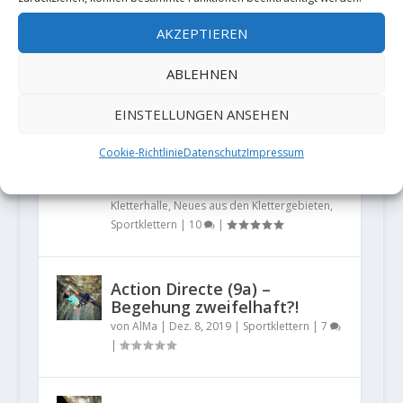
wegen ihrer Kühnheit aus der
AKZEPTIEREN
Fassung bringen. Mit nunmehr
59 Ja...
ABLEHNEN
EINSTELLUNGEN ANSEHEN
Die Kletterwelt im Wandel –
Quo vadis „Freiklettern“?
Cookie-Richtlinie
Datenschutz
Impressum
von
AlMa
|
Dez. 28, 2020
|
Allgemein
,
Indoor-Klettern
,
Klettergeschichte
,
Kletterhalle
,
Neues aus den Klettergebieten
,
Sportklettern
|
10
|
Action Directe (9a) –
Begehung zweifelhaft?!
von
AlMa
|
Dez. 8, 2019
|
Sportklettern
|
7
|