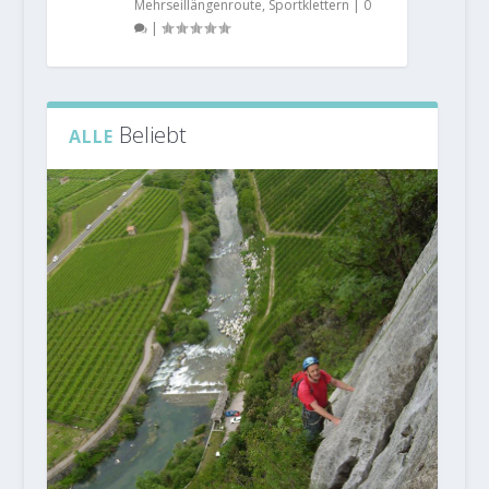
Mehrseillängenroute
,
Sportklettern
|
0
|
Beliebt
ALLE