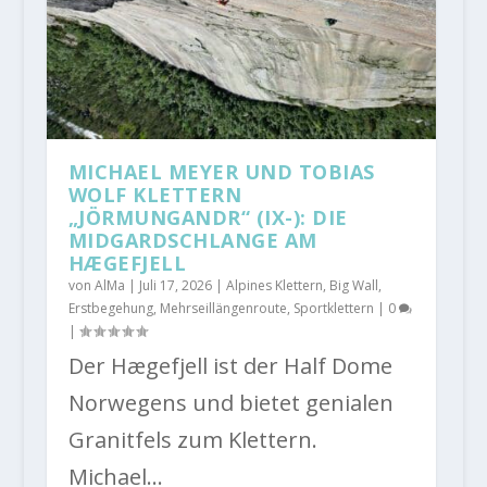
MICHAEL MEYER UND TOBIAS
WOLF KLETTERN
„JÖRMUNGANDR“ (IX-): DIE
MIDGARDSCHLANGE AM
HÆGEFJELL
von
AlMa
|
Juli 17, 2026
|
Alpines Klettern
,
Big Wall
,
Erstbegehung
,
Mehrseillängenroute
,
Sportklettern
|
0
|
Der Hægefjell ist der Half Dome
Norwegens und bietet genialen
Granitfels zum Klettern.
Michael...