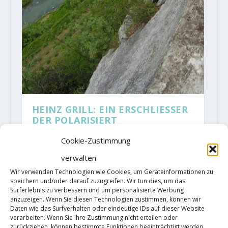
HEINZ GRILL: EIN ERSCHLIESSER
DER POLARISIERT
von
AlMa
|
Jan. 27, 2020
|
Allgemein
,
Alpines Klettern
,
Cookie-Zustimmung
Mehrseillängenroute
|
12
|
Heinz Grill hat Nerven aus Stahl.
verwalten
Wir verwenden Technologien wie Cookies, um Geräteinformationen zu
Als junger Kletterer strapazierte
speichern und/oder darauf zuzugreifen. Wir tun dies, um das
Surferlebnis zu verbessern und um personalisierte Werbung
er sie bei Free-Solo-Touren, die
anzuzeigen. Wenn Sie diesen Technologien zustimmen, können wir
Daten wie das Surfverhalten oder eindeutige IDs auf dieser Website
manche Wieder-holer noch heute
verarbeiten. Wenn Sie Ihre Zustimmung nicht erteilen oder
zurückziehen, können bestimmte Funktionen beeinträchtigt werden.