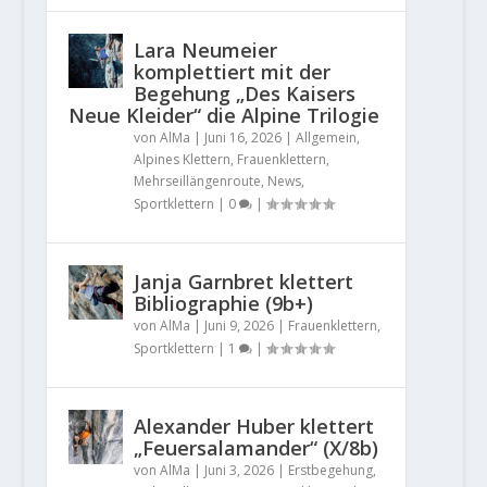
Lara Neumeier
komplettiert mit der
Begehung „Des Kaisers
Neue Kleider“ die Alpine Trilogie
von
AlMa
|
Juni 16, 2026
|
Allgemein
,
Alpines Klettern
,
Frauenklettern
,
Mehrseillängenroute
,
News
,
Sportklettern
|
0
|
Janja Garnbret klettert
Bibliographie (9b+)
von
AlMa
|
Juni 9, 2026
|
Frauenklettern
,
Sportklettern
|
1
|
Alexander Huber klettert
„Feuersalamander“ (X/8b)
von
AlMa
|
Juni 3, 2026
|
Erstbegehung
,