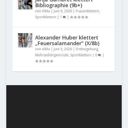
Bibliographie (9b+)
von
AlMa
|
Juni 9, 2026
|
Frauenklettern
,
Sportklettern
|
1
|
Alexander Huber klettert
„Feuersalamander“ (X/8b)
von
AlMa
|
Juni 3, 2026
|
Erstbegehung
,
Mehrseillängenroute
,
Sportklettern
|
0
|