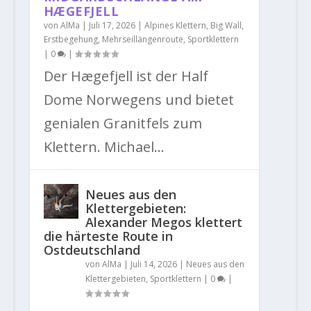
HÆGEFJELL
von
AlMa
|
Juli 17, 2026
|
Alpines Klettern
,
Big Wall
,
Erstbegehung
,
Mehrseillängenroute
,
Sportklettern
|
0
|
Der Hægefjell ist der Half
Dome Norwegens und bietet
genialen Granitfels zum
Klettern. Michael...
Neues aus den
Klettergebieten:
Alexander Megos klettert
die härteste Route in
Ostdeutschland
von
AlMa
|
Juli 14, 2026
|
Neues aus den
Klettergebieten
,
Sportklettern
|
0
|