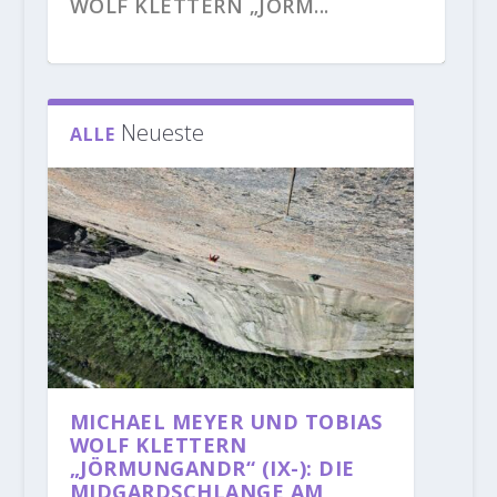
WOLF KLETTERN „JÖRM...
Neueste
ALLE
NEUES AUS DEN
LARA NEUMEIER KOMPLETTIERT
JANJA GARNBRET KLETTERT
ALEXANDER HUBER KLETTERT
MICHAELA KIERSCH KLETTERT
KLETTERGEBIETEN: ALEXANDER
MIT DER BEGEHUNG „...
BIBLIOGRAPHIE (9B+)
„FEUERSALAMANDER...
„DOLBY SURROUND...
MEGOS KLE...
MICHAEL MEYER UND TOBIAS
WOLF KLETTERN
„JÖRMUNGANDR“ (IX-): DIE
MIDGARDSCHLANGE AM