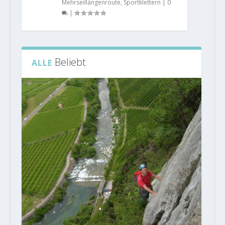
Mehrseillängenroute
,
Sportklettern
|
0
|
Beliebt
ALLE