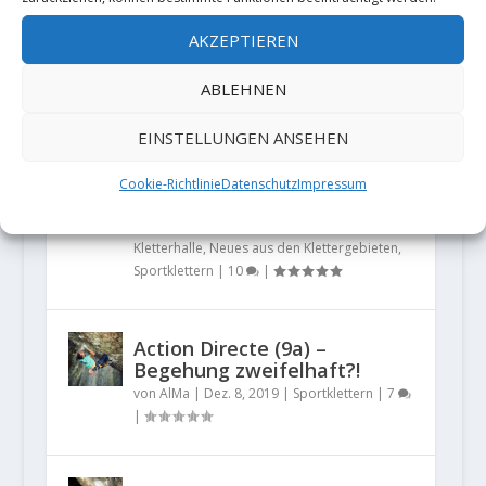
wegen ihrer Kühnheit aus der
AKZEPTIEREN
Fassung bringen. Mit nunmehr
59 Ja...
ABLEHNEN
EINSTELLUNGEN ANSEHEN
Die Kletterwelt im Wandel –
Quo vadis „Freiklettern“?
Cookie-Richtlinie
Datenschutz
Impressum
von
AlMa
|
Dez. 28, 2020
|
Allgemein
,
Indoor-Klettern
,
Klettergeschichte
,
Kletterhalle
,
Neues aus den Klettergebieten
,
Sportklettern
|
10
|
Action Directe (9a) –
Begehung zweifelhaft?!
von
AlMa
|
Dez. 8, 2019
|
Sportklettern
|
7
|