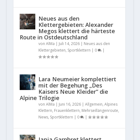
Neues aus den
Klettergebieten: Alexander
Megos klettert die härteste
Route in Ostdeutschland
von
AlMa
|
Juli 14, 2026
|
Neues aus den
Klettergebieten
,
Sportklettern
|
0
|
Lara Neumeier komplettiert
mit der Begehung „Des
Kaisers Neue Kleider“ die
Alpine Trilogie
von
AlMa
|
Juni 16, 2026
|
Allgemein
,
Alpines
Klettern
,
Frauenklettern
,
Mehrseillängenroute
,
News
,
Sportklettern
|
0
|
Janja Garnbret klettert