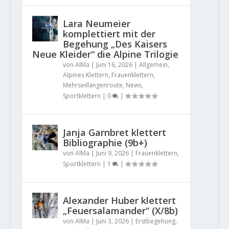
Lara Neumeier
komplettiert mit der
Begehung „Des Kaisers
Neue Kleider“ die Alpine Trilogie
von
AlMa
|
Juni 16, 2026
|
Allgemein
,
Alpines Klettern
,
Frauenklettern
,
Mehrseillängenroute
,
News
,
Sportklettern
|
0
|
Janja Garnbret klettert
Bibliographie (9b+)
von
AlMa
|
Juni 9, 2026
|
Frauenklettern
,
Sportklettern
|
1
|
Alexander Huber klettert
„Feuersalamander“ (X/8b)
von
AlMa
|
Juni 3, 2026
|
Erstbegehung
,