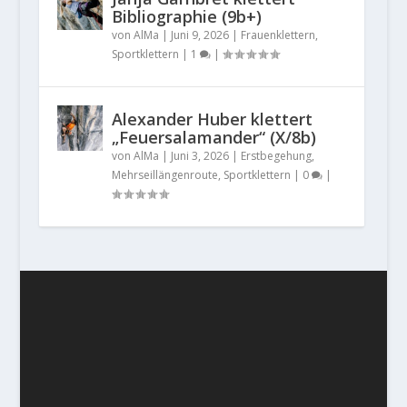
Bibliographie (9b+)
von
AlMa
|
Juni 9, 2026
|
Frauenklettern
,
Sportklettern
|
1
|
Alexander Huber klettert
„Feuersalamander“ (X/8b)
von
AlMa
|
Juni 3, 2026
|
Erstbegehung
,
Mehrseillängenroute
,
Sportklettern
|
0
|