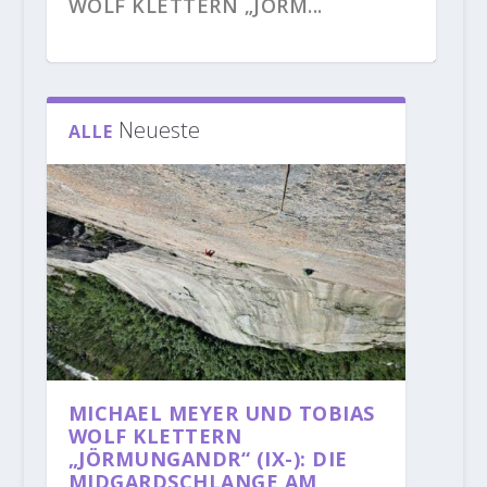
WOLF KLETTERN „JÖRM...
Neueste
ALLE
NEUES AUS DEN
LARA NEUMEIER KOMPLETTIERT
JANJA GARNBRET KLETTERT
ALEXANDER HUBER KLETTERT
MICHAELA KIERSCH KLETTERT
KLETTERGEBIETEN: ALEXANDER
MIT DER BEGEHUNG „...
BIBLIOGRAPHIE (9B+)
„FEUERSALAMANDER...
„DOLBY SURROUND...
MEGOS KLE...
MICHAEL MEYER UND TOBIAS
WOLF KLETTERN
„JÖRMUNGANDR“ (IX-): DIE
MIDGARDSCHLANGE AM