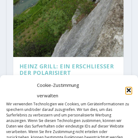
HEINZ GRILL: EIN ERSCHLIESSER
DER POLARISIERT
von
AlMa
|
Jan. 27, 2020
|
Allgemein
,
Alpines Klettern
,
Cookie-Zustimmung
Mehrseillängenroute
|
12
|
Heinz Grill hat Nerven aus Stahl.
verwalten
Wir verwenden Technologien wie Cookies, um Geräteinformationen zu
Als junger Kletterer strapazierte
speichern und/oder darauf zuzugreifen. Wir tun dies, um das
Surferlebnis zu verbessern und um personalisierte Werbung
er sie bei Free-Solo-Touren, die
anzuzeigen. Wenn Sie diesen Technologien zustimmen, können wir
Daten wie das Surfverhalten oder eindeutige IDs auf dieser Website
manche Wieder-holer noch heute
verarbeiten. Wenn Sie Ihre Zustimmung nicht erteilen oder
zurückziehen, können bestimmte Funktionen beeinträchtigt werden.