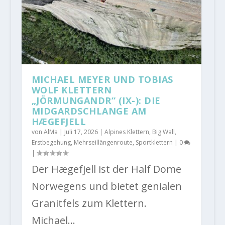
MICHAEL MEYER UND TOBIAS
WOLF KLETTERN
„JÖRMUNGANDR“ (IX-): DIE
MIDGARDSCHLANGE AM
HÆGEFJELL
von
AlMa
|
Juli 17, 2026
|
Alpines Klettern
,
Big Wall
,
Erstbegehung
,
Mehrseillängenroute
,
Sportklettern
|
0
|
Der Hægefjell ist der Half Dome
Norwegens und bietet genialen
Granitfels zum Klettern.
Michael...