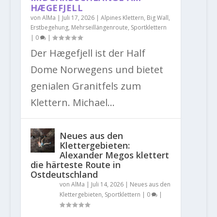
HÆGEFJELL
von
AlMa
|
Juli 17, 2026
|
Alpines Klettern
,
Big Wall
,
Erstbegehung
,
Mehrseillängenroute
,
Sportklettern
|
0
|
Der Hægefjell ist der Half
Dome Norwegens und bietet
genialen Granitfels zum
Klettern. Michael...
Neues aus den
Klettergebieten:
Alexander Megos klettert
die härteste Route in
Ostdeutschland
von
AlMa
|
Juli 14, 2026
|
Neues aus den
Klettergebieten
,
Sportklettern
|
0
|