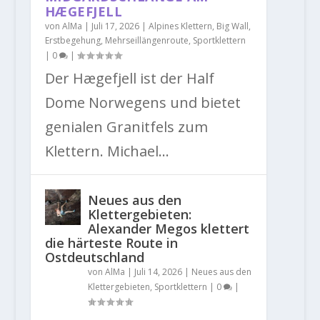
HÆGEFJELL
von
AlMa
|
Juli 17, 2026
|
Alpines Klettern
,
Big Wall
,
Erstbegehung
,
Mehrseillängenroute
,
Sportklettern
|
0
|
Der Hægefjell ist der Half
Dome Norwegens und bietet
genialen Granitfels zum
Klettern. Michael...
Neues aus den
Klettergebieten:
Alexander Megos klettert
die härteste Route in
Ostdeutschland
von
AlMa
|
Juli 14, 2026
|
Neues aus den
Klettergebieten
,
Sportklettern
|
0
|