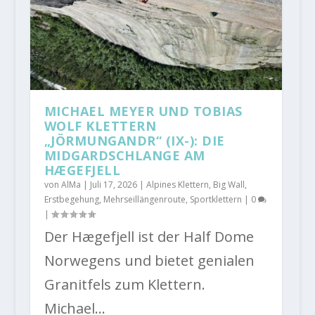
MICHAEL MEYER UND TOBIAS
WOLF KLETTERN
„JÖRMUNGANDR“ (IX-): DIE
MIDGARDSCHLANGE AM
HÆGEFJELL
von
AlMa
|
Juli 17, 2026
|
Alpines Klettern
,
Big Wall
,
Erstbegehung
,
Mehrseillängenroute
,
Sportklettern
|
0
|
Der Hægefjell ist der Half Dome
Norwegens und bietet genialen
Granitfels zum Klettern.
Michael...