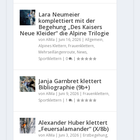
Lara Neumeier
komplettiert mit der
Begehung „Des Kaisers
Neue Kleider“ die Alpine Trilogie
von
AlMa
|
Juni 16, 2026
|
Allgemein
,
Alpines Klettern
,
Frauenklettern
,
Mehrseillängenroute
,
News
,
Sportklettern
|
0
|
Janja Garnbret klettert
Bibliographie (9b+)
von
AlMa
|
Juni 9, 2026
|
Frauenklettern
,
Sportklettern
|
1
|
Alexander Huber klettert
„Feuersalamander“ (X/8b)
von
AlMa
|
Juni 3, 2026
|
Erstbegehung
,