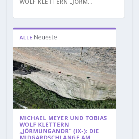
WOLF KLETTERN „JÖRM...
Neueste
ALLE
NEUES AUS DEN
LARA NEUMEIER KOMPLETTIERT
JANJA GARNBRET KLETTERT
ALEXANDER HUBER KLETTERT
MICHAELA KIERSCH KLETTERT
KLETTERGEBIETEN: ALEXANDER
MIT DER BEGEHUNG „...
BIBLIOGRAPHIE (9B+)
„FEUERSALAMANDER...
„DOLBY SURROUND...
MEGOS KLE...
MICHAEL MEYER UND TOBIAS
WOLF KLETTERN
„JÖRMUNGANDR“ (IX-): DIE
MIDGARDSCHLANGE AM