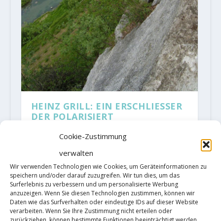
HEINZ GRILL: EIN ERSCHLIESSER
DER POLARISIERT
von
AlMa
|
Jan. 27, 2020
|
Allgemein
,
Alpines Klettern
,
Cookie-Zustimmung
Mehrseillängenroute
|
12
|
Heinz Grill hat Nerven aus Stahl.
verwalten
Wir verwenden Technologien wie Cookies, um Geräteinformationen zu
Als junger Kletterer strapazierte
speichern und/oder darauf zuzugreifen. Wir tun dies, um das
Surferlebnis zu verbessern und um personalisierte Werbung
er sie bei Free-Solo-Touren, die
anzuzeigen. Wenn Sie diesen Technologien zustimmen, können wir
Daten wie das Surfverhalten oder eindeutige IDs auf dieser Website
manche Wieder-holer noch heute
verarbeiten. Wenn Sie Ihre Zustimmung nicht erteilen oder
zurückziehen, können bestimmte Funktionen beeinträchtigt werden.