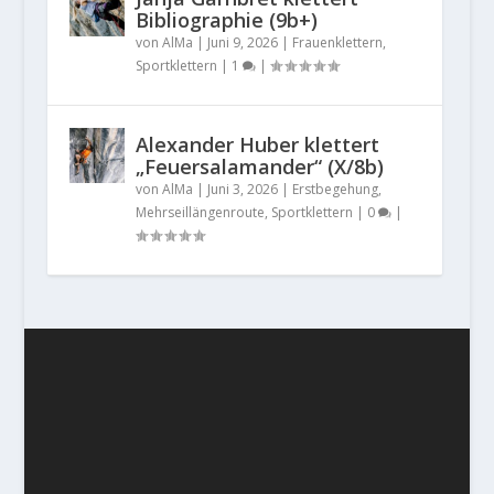
Bibliographie (9b+)
von
AlMa
|
Juni 9, 2026
|
Frauenklettern
,
Sportklettern
|
1
|
Alexander Huber klettert
„Feuersalamander“ (X/8b)
von
AlMa
|
Juni 3, 2026
|
Erstbegehung
,
Mehrseillängenroute
,
Sportklettern
|
0
|