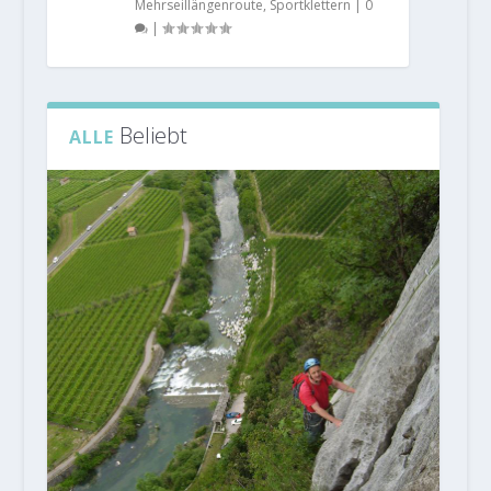
Mehrseillängenroute
,
Sportklettern
|
0
|
Beliebt
ALLE