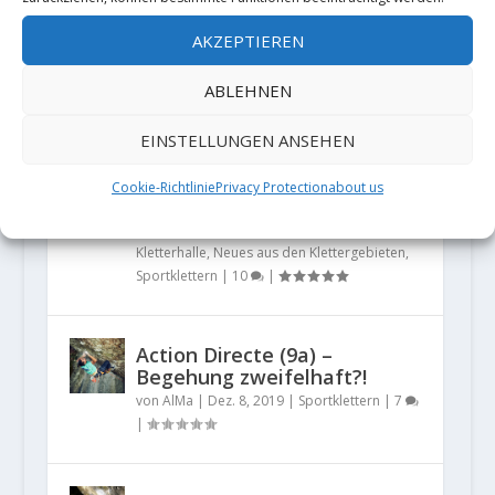
wegen ihrer Kühnheit aus der
AKZEPTIEREN
Fassung bringen. Mit nunmehr
59 Ja...
ABLEHNEN
EINSTELLUNGEN ANSEHEN
Die Kletterwelt im Wandel –
Quo vadis „Freiklettern“?
Cookie-Richtlinie
Privacy Protection
about us
von
AlMa
|
Dez. 28, 2020
|
Allgemein
,
Indoor-Klettern
,
Klettergeschichte
,
Kletterhalle
,
Neues aus den Klettergebieten
,
Sportklettern
|
10
|
Action Directe (9a) –
Begehung zweifelhaft?!
von
AlMa
|
Dez. 8, 2019
|
Sportklettern
|
7
|