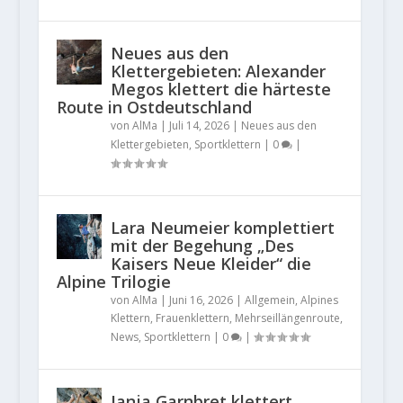
Neues aus den
Klettergebieten: Alexander
Megos klettert die härteste
Route in Ostdeutschland
von
AlMa
|
Juli 14, 2026
|
Neues aus den
Klettergebieten
,
Sportklettern
|
0
|
Lara Neumeier komplettiert
mit der Begehung „Des
Kaisers Neue Kleider“ die
Alpine Trilogie
von
AlMa
|
Juni 16, 2026
|
Allgemein
,
Alpines
Klettern
,
Frauenklettern
,
Mehrseillängenroute
,
News
,
Sportklettern
|
0
|
Janja Garnbret klettert