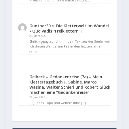
Niveau sind schon eine starke Leistung.…
Gunther30
Die Kletterwelt im Wandel
zu
- Quo vadis "Freiklettern"?
23. März 2026
Ehrlich gesagt spricht mir dein Text aus der Seele, weil
ich diesen Wandel am Fels in den letzten Jahren
selbst…
Gelbeck – Gedankenreise (7a) – Mein
Klettertagebuch
Sabine, Marco
zu
Wasina, Walter Schierl und Robert Glück
machen eine "Gedankenreise"
27. Juni 2025
[…] Topos: Topo und weitere Infos […]