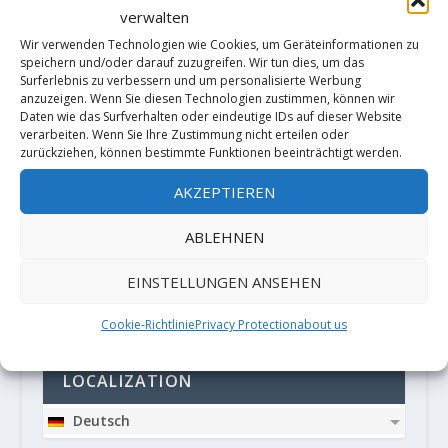
verwalten
Wir verwenden Technologien wie Cookies, um Geräteinformationen zu
speichern und/oder darauf zuzugreifen. Wir tun dies, um das
Surferlebnis zu verbessern und um personalisierte Werbung
anzuzeigen. Wenn Sie diesen Technologien zustimmen, können wir
Daten wie das Surfverhalten oder eindeutige IDs auf dieser Website
verarbeiten. Wenn Sie Ihre Zustimmung nicht erteilen oder
zurückziehen, können bestimmte Funktionen beeinträchtigt werden.
Diese Website verwendet Akismet, um
Spam zu reduzieren.
Erfahre, wie
AKZEPTIEREN
deine Kommentardaten verarbeitet
ABLEHNEN
werden.
EINSTELLUNGEN ANSEHEN
PARTNER
Cookie-Richtlinie
Privacy Protection
about us
LOCALIZATION
Deutsch