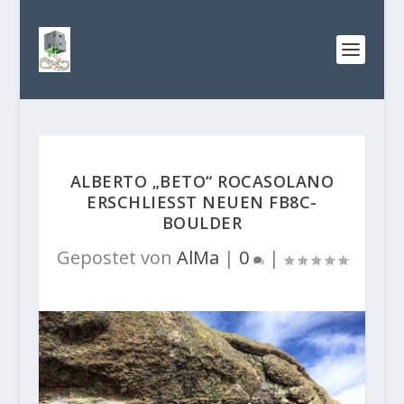
ALBERTO „BETO“ ROCASOLANO
ERSCHLIESST NEUEN FB8C-B
OULDER
Gepostet von
AlMa
|
0
|