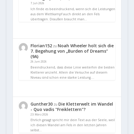
7. Juli 2026
Ich finde es beeindruckend, wenn sich die Leistungen
aus dem Wettkampf auch direkt an den Fels
übertragen. Draußen braucht man…
Florian152
Noah Wheeler holt sich die
zu
7. Begehung von „Burden of Dreams“
(9A)
26. Juni 2026
Beeindruckend, dass diese Linie weiterhin die besten
Kletterer anzieht. Allein die Versuche auf diesem
Niveau sind schon eine starke Leistung.…
Gunther30
Die Kletterwelt im Wandel
zu
- Quo vadis "Freiklettern"?
23. März 2026
Ehrlich gesagt spricht mir dein Text aus der Seele, weil
ich diesen Wandel am Fels in den letzten Jahren
selbst…