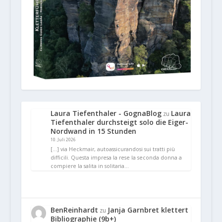
Laura Tiefenthaler - GognaBlog
Laura
zu
Tiefenthaler durchsteigt solo die Eiger-
Nordwand in 15 Stunden
10. Juli 2026
[…] via Heckmair, autoassicurandosi sui tratti più
difficili. Questa impresa la rese la seconda donna a
compiere la salita in solitaria…
BenReinhardt
Janja Garnbret klettert
zu
Bibliographie (9b+)