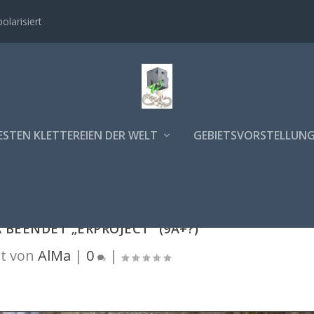
polarisiert
ESTEN KLETTEREIEN DER WELT
GEBIETSVORSTELLUN
 BEENDET „ERPROJECT“ (9A+?)
t von
AlMa
|
0
|