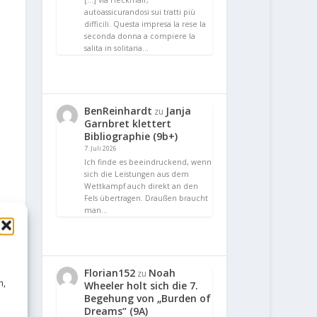
[…] via Heckmair,
autoassicurandosi sui tratti più
difficili. Questa impresa la rese la
seconda donna a compiere la
salita in solitaria…
BenReinhardt
Janja
zu
Garnbret klettert
Bibliographie (9b+)
7. Juli 2026
Ich finde es beeindruckend, wenn
sich die Leistungen aus dem
Wettkampf auch direkt an den
Fels übertragen. Draußen braucht
man…
Florian152
Noah
zu
n,
Wheeler holt sich die 7.
Begehung von „Burden of
Dreams“ (9A)