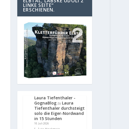
ELBTAL, LABSKE UDOLI 2
LINKE SEITE“
ERSCHIENEN.
Laura Tiefenthaler -
GognaBlog
Laura
zu
Tiefenthaler durchsteigt
solo die Eiger-Nordwand
in 15 Stunden
10. Juli 2026