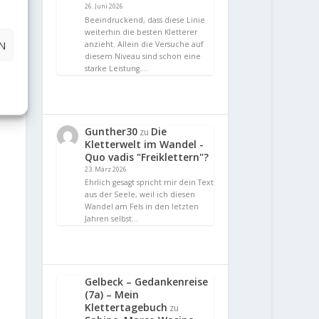
26. Juni 2026
Beeindruckend, dass diese Linie
weiterhin die besten Kletterer
N
anzieht. Allein die Versuche auf
diesem Niveau sind schon eine
starke Leistung.…
Gunther30
Die
zu
Kletterwelt im Wandel -
Quo vadis "Freiklettern"?
23. März 2026
Ehrlich gesagt spricht mir dein Text
aus der Seele, weil ich diesen
Wandel am Fels in den letzten
Jahren selbst…
Gelbeck – Gedankenreise
(7a) – Mein
Klettertagebuch
zu