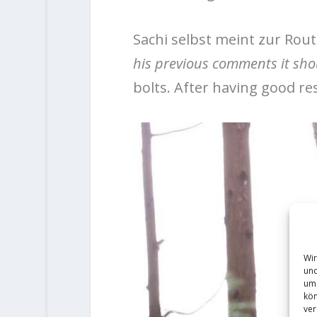
Sachi selbst meint zur Rou
his previous comments it sho
bolts. After having good re
Wir
und
um 
kön
ver