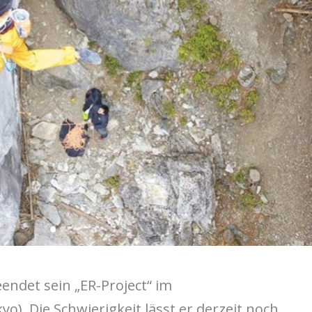
ndet sein „ER-Project“ im
o). Die Schwierigkeit lässt er derzeit noch