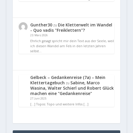
Gunther30
Die Kletterwelt im Wandel
zu
- Quo vadis "Freiklettern"?
23. März 2026
Ehrlich gesagt spricht mir dein Text aus der Seele, weil
ich diesen Wandel am Fels in den letzten Jahren
selbst…
Gelbeck – Gedankenreise (7a) – Mein
Klettertagebuch
Sabine, Marco
zu
Wasina, Walter Schierl und Robert Glück
machen eine "Gedankenreise"
27. Juni 2025
[…] Topos: Topo und weitere Infos […]