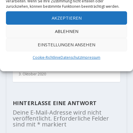
verarbeiten. Wenn Sie Ihre Zustimmung nicht erteilen oder
zurückziehen, können bestimmte Funktionen beeinträchtigt werden.
AKZEPTIEREN
ABLEHNEN
EINSTELLUNGEN ANSEHEN
Cookie-Richtlinie
Datenschutz
Impressum
Alexander Megos meldet "The
Last dance" 8c+
3. Oktober 2020
HINTERLASSE EINE ANTWORT
Deine E-Mail-Adresse wird nicht
veröffentlicht.
Erforderliche Felder
sind mit
*
markiert