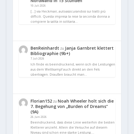
Nordwand in 15 Stunden
10. Juli 2026
[…] via Heckmair, autoassicurandosi sui tratti più
difficili. Questa impresa la rese la seconda donna a
compiere la salita in solitaria…
BenReinhardt
Janja Garnbret klettert
zu
Bibliographie (9b+)
7. Juli 2026
Ich finde es beeindruckend, wenn sich die Leistungen
aus dem Wettkampf auch direkt an den Fels
übertragen. Draußen braucht man…
Florian152
Noah Wheeler holt sich die
zu
7. Begehung von „Burden of Dreams“
(9A)
26. Juni 2026
Beeindruckend, dass diese Linie weiterhin die besten
Kletterer anzieht. Allein die Versuche auf diesem
Niveau sind schon eine starke Leistung.…