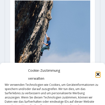
Cookie-Zustimmung
verwalten
Wir verwenden Technologien wie Cookies, um Geräteinformationen zu
speichern und/oder darauf zuzugreifen. Wir tun dies, um das
Thomas Blaabjerg klettert mit „La
Surferlebnis zu verbessern und um personalisierte Werbung
Marenita“ seine zweite 8c+
anzuzeigen. Wenn Sie diesen Technologien zustimmen, können wir
1. März 2018
Daten wie das Surfverhalten oder eindeutige IDs auf dieser Website