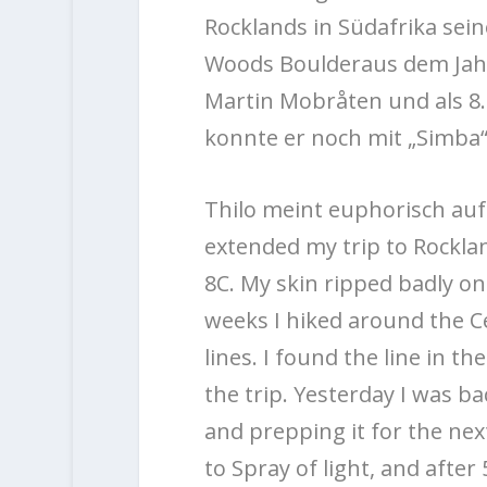
Rocklands in Südafrika sein
Woods Boulderaus dem Jahr
Martin Mobråten und als 8.
konnte er noch mit „Simba
Thilo meint euphorisch auf
extended my trip to Rocklan
8C. My skin ripped badly on
weeks I hiked around the C
lines. I found the line in th
the trip. Yesterday I was ba
and prepping it for the nex
to Spray of light, and after