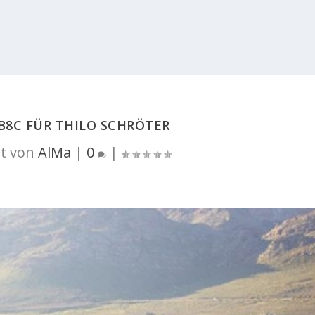
B8C FÜR THILO SCHRÖTER
t von
AlMa
|
0
|