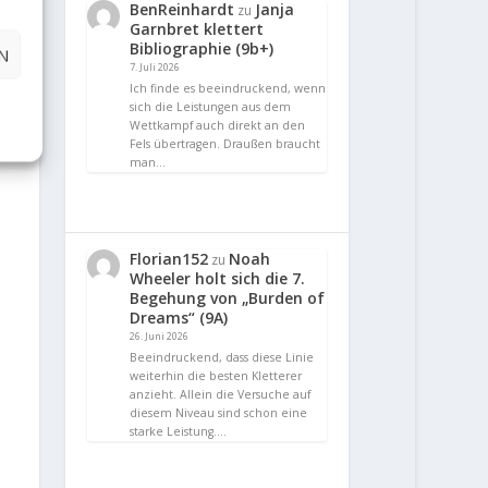
BenReinhardt
Janja
zu
Garnbret klettert
Bibliographie (9b+)
N
7. Juli 2026
Ich finde es beeindruckend, wenn
sich die Leistungen aus dem
Wettkampf auch direkt an den
Fels übertragen. Draußen braucht
man…
Florian152
Noah
zu
Wheeler holt sich die 7.
Begehung von „Burden of
Dreams“ (9A)
26. Juni 2026
Beeindruckend, dass diese Linie
weiterhin die besten Kletterer
anzieht. Allein die Versuche auf
diesem Niveau sind schon eine
starke Leistung.…