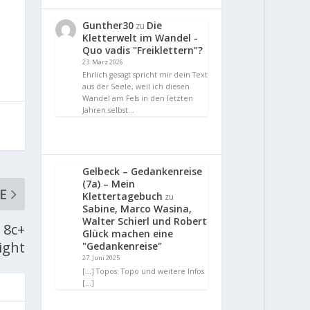
Gunther30
Die
zu
Kletterwelt im Wandel -
Quo vadis "Freiklettern"?
23. März 2026
Ehrlich gesagt spricht mir dein Text
aus der Seele, weil ich diesen
Wandel am Fels in den letzten
Jahren selbst…
Gelbeck – Gedankenreise
(7a) – Mein
E
Klettertagebuch
zu
Sabine, Marco Wasina,
Walter Schierl und Robert
 8c+
Glück machen eine
ight
"Gedankenreise"
27. Juni 2025
[…] Topos: Topo und weitere Infos
[…]