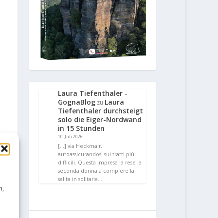
Laura Tiefenthaler -
GognaBlog
Laura
zu
Tiefenthaler durchsteigt
solo die Eiger-Nordwand
in 15 Stunden
10. Juli 2026
[…] via Heckmair,
autoassicurandosi sui tratti più
difficili. Questa impresa la rese la
seconda donna a compiere la
salita in solitaria…
n,