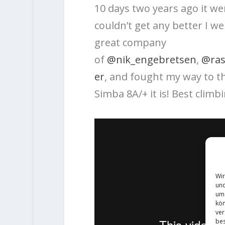
10 days two years ago it we
couldn’t get any better I we
great company
of
@nik_engebretsen
,
@ra
er
, and fought my way to th
Simba 8A/+ it is! Best climbi
Wir
und
um 
kön
ver
bes