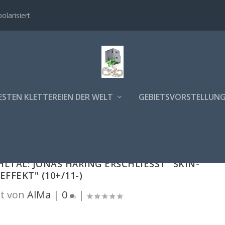
polarisiert
ESTEN KLETTEREIEN DER WELT
GEBIETSVORSTELLUN
TAL: JONAS HÄRING ERSCHLIESST "SKIN-E
FFEKT" (10+/11-)
t von
AlMa
|
0
|