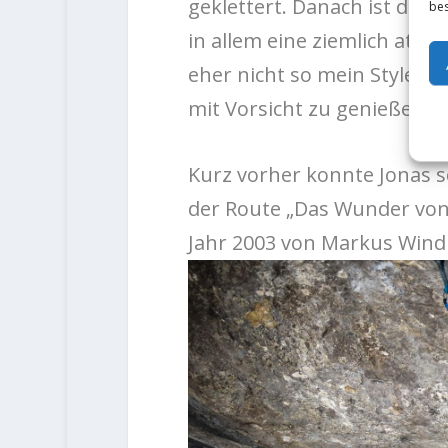
geklettert. Danach ist die 
bes
in allem eine ziemlich athle
eher nicht so mein Style, 
mit Vorsicht zu genießen…“
Kurz vorher konnte Jonas s
der Route „Das Wunder von 
Jahr 2003 von Markus Windi