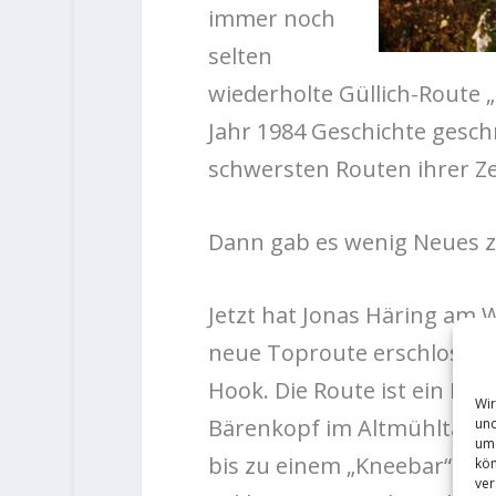
immer noch
selten
wiederholte Güllich-Route 
Jahr 1984 Geschichte gesch
schwersten Routen ihrer Ze
Dann gab es wenig Neues z
Jetzt hat Jonas Häring am W
neue Toproute erschlossen.
Hook. Die Route ist ein Li
Wir
Bärenkopf im Altmühltal un
und
um 
bis zu einem „Kneebar“. Jo
kön
ver