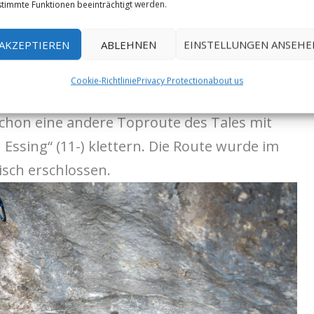
Schwierigkeit mehr oder weniger vorbei. Alles
timmte Funktionen beeinträchtigt werden.
tische Route. Jonas meint zur Neutour: „Es ist
AKZEPTIEREN
ABLEHNEN
EINSTELLUNGEN ANSEHE
deswegen ist der Bewertungsvorschlag eher
.
Cookie-Richtlinie
Privacy Protection
about us
chon eine andere Toproute des Tales mit
Essing“ (11-) klettern. Die Route wurde im
sch erschlossen.