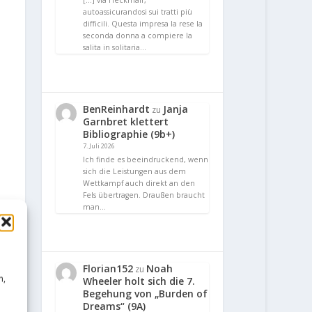
[…] via Heckmair,
autoassicurandosi sui tratti più
difficili. Questa impresa la rese la
seconda donna a compiere la
salita in solitaria…
BenReinhardt
Janja
zu
Garnbret klettert
Bibliographie (9b+)
7. Juli 2026
Ich finde es beeindruckend, wenn
sich die Leistungen aus dem
Wettkampf auch direkt an den
Fels übertragen. Draußen braucht
man…
Florian152
Noah
zu
n,
Wheeler holt sich die 7.
Begehung von „Burden of
Dreams“ (9A)