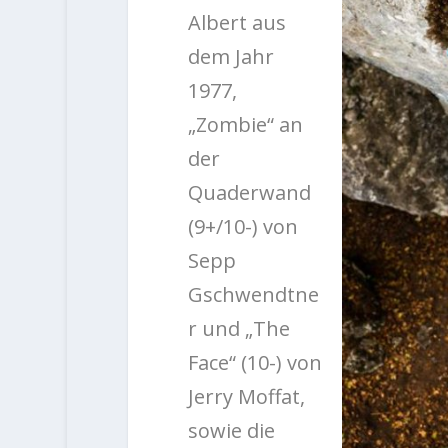
Albert aus
dem Jahr
1977,
„Zombie“ an
der
Quaderwand
(9+/10-) von
Sepp
Gschwendtne
r und „The
Face“ (10-) von
Jerry Moffat,
sowie die