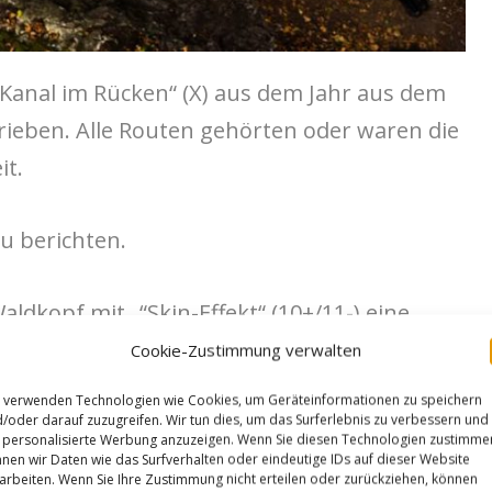
„Kanal im Rücken“ (X) aus dem Jahr aus dem
rieben. Alle Routen gehörten oder waren die
it.
u berichten.
aldkopf mit „“Skin-Effekt“ (10+/11-) eine
 Die Crux der Route ist ein hoher weiter
Cookie-Zustimmung verwalten
nkseinstieg zur Route „Glühbirne“ am
 verwenden Technologien wie Cookies, um Geräteinformationen zu speichern
d ist im Prinzip ein 12 Züge-Boulderproblem
/oder darauf zuzugreifen. Wir tun dies, um das Surferlebnis zu verbessern und
personalisierte Werbung anzuzeigen. Wenn Sie diesen Technologien zustimme
nas hat es bei der Erstbegehung ohne
nen wir Daten wie das Surfverhalten oder eindeutige IDs auf dieser Website
arbeiten. Wenn Sie Ihre Zustimmung nicht erteilen oder zurückziehen, können