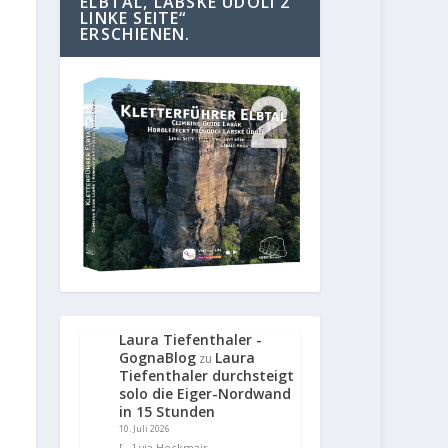
ELBTAL, LABSKE UDOLI 2
LINKE SEITE“
ERSCHIENEN.
Laura Tiefenthaler -
GognaBlog
Laura
zu
Tiefenthaler durchsteigt
solo die Eiger-Nordwand
in 15 Stunden
10. Juli 2026