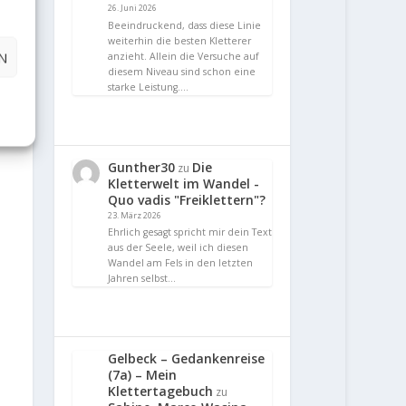
26. Juni 2026
Beeindruckend, dass diese Linie
weiterhin die besten Kletterer
N
anzieht. Allein die Versuche auf
diesem Niveau sind schon eine
starke Leistung.…
Gunther30
Die
zu
Kletterwelt im Wandel -
Quo vadis "Freiklettern"?
23. März 2026
Ehrlich gesagt spricht mir dein Text
aus der Seele, weil ich diesen
Wandel am Fels in den letzten
Jahren selbst…
Gelbeck – Gedankenreise
(7a) – Mein
Klettertagebuch
zu