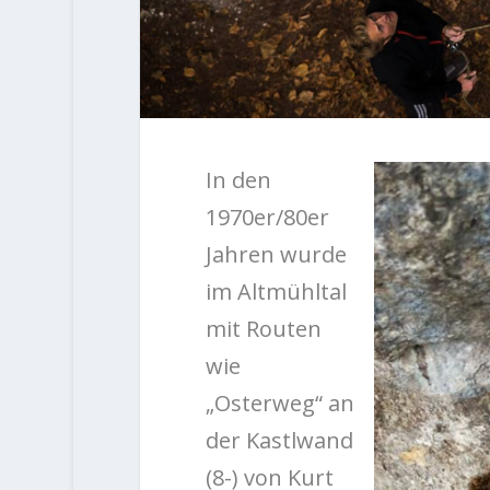
In den
1970er/80er
Jahren wurde
im Altmühltal
mit Routen
wie
„Osterweg“ an
der Kastlwand
(8-) von Kurt