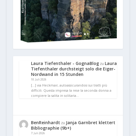
Laura Tiefenthaler - GognaBlog
Laura
zu
Tiefenthaler durchsteigt solo die Eiger-
Nordwand in 15 Stunden
10. Juli 2026
[…] via Heckmair, autoassicurandosi sui tratti più
difficili. Questa impresa la rese la seconda donna a
compiere la salita in solitaria…
BenReinhardt
Janja Garnbret klettert
zu
Bibliographie (9b+)
7. Juli 2026