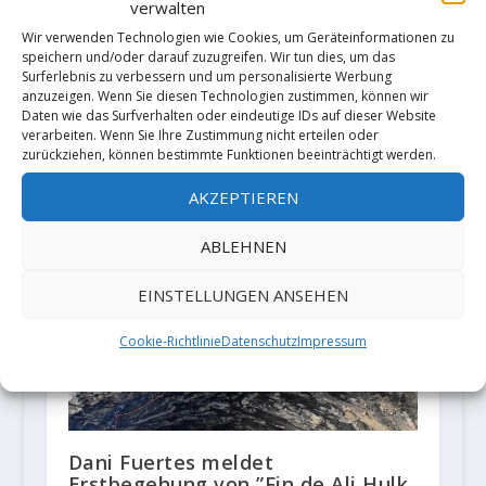
verwalten
Wir verwenden Technologien wie Cookies, um Geräteinformationen zu
speichern und/oder darauf zuzugreifen. Wir tun dies, um das
Surferlebnis zu verbessern und um personalisierte Werbung
Neues aus den Klettergebieten:
anzuzeigen. Wenn Sie diesen Technologien zustimmen, können wir
Klettergebiet Holzberg –Das
Daten wie das Surfverhalten oder eindeutige IDs auf dieser Website
Ende?
verarbeiten. Wenn Sie Ihre Zustimmung nicht erteilen oder
zurückziehen, können bestimmte Funktionen beeinträchtigt werden.
23. April 2020
AKZEPTIEREN
ABLEHNEN
EINSTELLUNGEN ANSEHEN
Cookie-Richtlinie
Datenschutz
Impressum
Dani Fuertes meldet
Erstbegehung von ”Fin de Ali Hulk