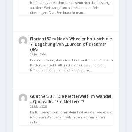
Ich finde es beeindruckend, wenn sich die Leistungen
aus dem Wettkampf auch direkt an den Fels
übertragen. Draußen braucht man…
Florian152
Noah Wheeler holt sich die
zu
7. Begehung von „Burden of Dreams“
(9A)
26. Juni 2026
Beeindruckend, dass diese Linie weiterhin die besten
Kletterer anzieht. Allein die Versuche auf diesem
Niveau sind schon eine starke Leistung.…
Gunther30
Die Kletterwelt im Wandel
zu
- Quo vadis "Freiklettern"?
23. März 2026
Ehrlich gesagt spricht mir dein Text aus der Seele, weil
ich diesen Wandel am Fels in den letzten Jahren
selbst…