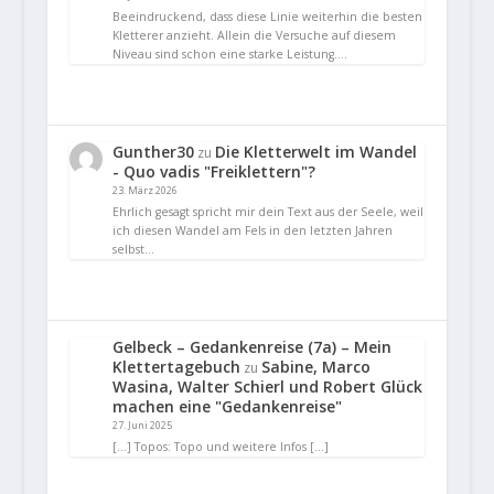
Beeindruckend, dass diese Linie weiterhin die besten
Kletterer anzieht. Allein die Versuche auf diesem
Niveau sind schon eine starke Leistung.…
Gunther30
Die Kletterwelt im Wandel
zu
- Quo vadis "Freiklettern"?
23. März 2026
Ehrlich gesagt spricht mir dein Text aus der Seele, weil
ich diesen Wandel am Fels in den letzten Jahren
selbst…
Gelbeck – Gedankenreise (7a) – Mein
Klettertagebuch
Sabine, Marco
zu
Wasina, Walter Schierl und Robert Glück
machen eine "Gedankenreise"
27. Juni 2025
[…] Topos: Topo und weitere Infos […]