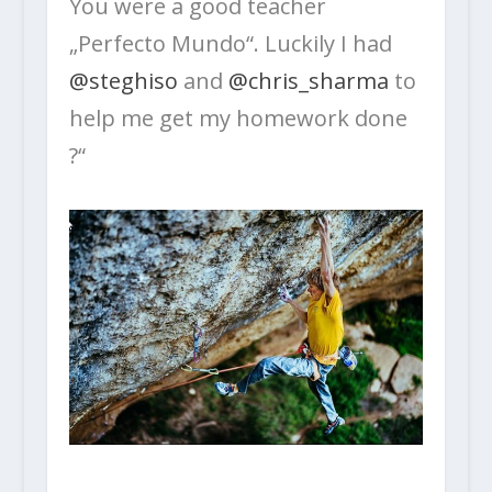
You were a good teacher
„Perfecto Mundo“. Luckily I had
@steghiso
and
@chris_sharma
to
help me get my homework done
?“