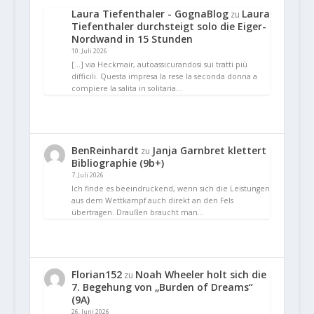
Laura Tiefenthaler - GognaBlog
Laura
zu
Tiefenthaler durchsteigt solo die Eiger-
Nordwand in 15 Stunden
10. Juli 2026
[…] via Heckmair, autoassicurandosi sui tratti più
difficili. Questa impresa la rese la seconda donna a
compiere la salita in solitaria…
BenReinhardt
Janja Garnbret klettert
zu
Bibliographie (9b+)
7. Juli 2026
Ich finde es beeindruckend, wenn sich die Leistungen
aus dem Wettkampf auch direkt an den Fels
übertragen. Draußen braucht man…
Florian152
Noah Wheeler holt sich die
zu
7. Begehung von „Burden of Dreams“
(9A)
26. Juni 2026