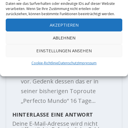
Huberbua"
Daten wie das Surfverhalten oder eindeutige IDs auf dieser Website
verarbeiten. Wenn Sie Ihre Zustimmung nicht erteilen oder
14. Mai 2018
zurückziehen, können bestimmte Funktionen beeinträchtigt werden.
AKZEPTIEREN
TRACKBACKS/PINGBACKS
ABLEHNEN
EINSTELLUNGEN ANSEHEN
Alex Megos mit neuer
Highendroute - Der Kletterblock
-
Cookie-Richtlinie
Datenschutz
Impressum
[…] und schlägt dafür den Grad 9c
vor. Gedenk dessen das er in
seiner bisherigen Toproute
„Perfecto Mundo“ 16 Tage…
HINTERLASSE EINE ANTWORT
Deine E-Mail-Adresse wird nicht