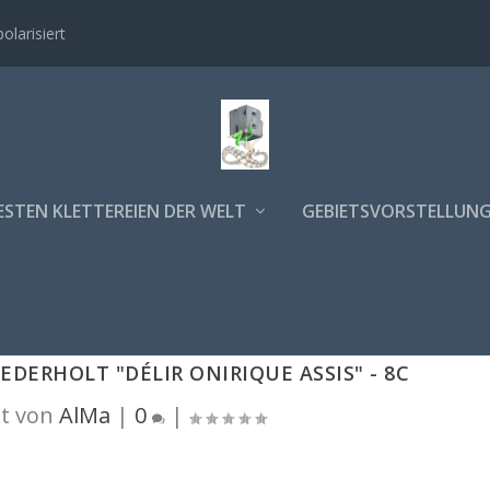
polarisiert
ESTEN KLETTEREIEN DER WELT
GEBIETSVORSTELLUN
DERHOLT "DÉLIR ONIRIQUE ASSIS" - 8C
t von
AlMa
|
0
|