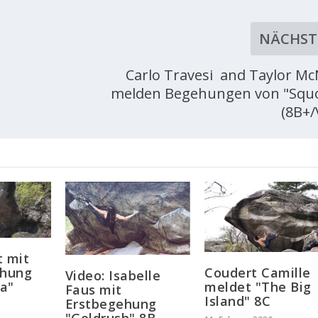
NÄCHST
Carlo Travesi and Taylor McN
melden Begehungen von "Squ
(8B+/
t mit
Coudert Camille
ehung
Video: Isabelle
meldet "The Big
a"
Faus mit
Island" 8C
Erstbegehung