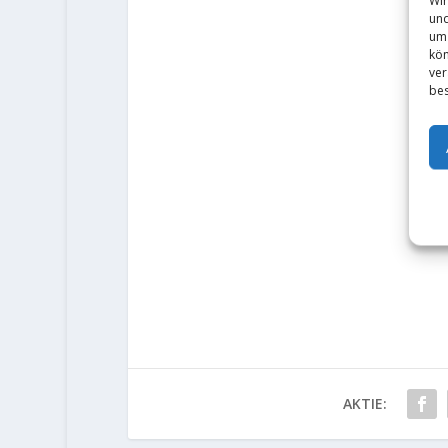
und
um 
kön
ver
bes
AKTIE: