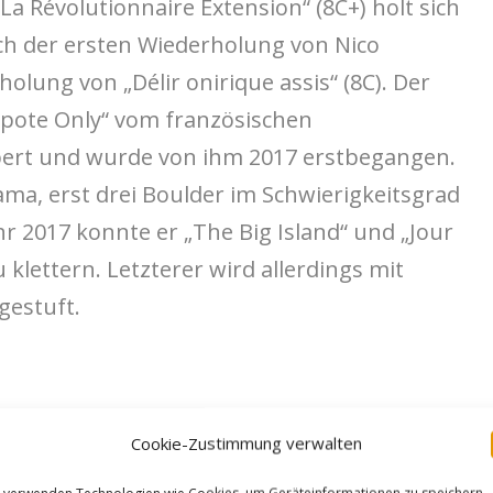
La Révolutionnaire Extension“ (8C+) holt sich
h der ersten Wiederholung von Nico
holung von „Délir onirique assis“ (8C). Der
pote Only“ vom französischen
lbert und wurde von ihm 2017 erstbegangen.
ma, erst drei Boulder im Schwierigkeitsgrad
r 2017 konnte er „The Big Island“ und „Jour
 klettern. Letzterer wird allerdings mit
gestuft.
m/p/BvPhylKhSDo/
Cookie-Zustimmung verwalten
 verwenden Technologien wie Cookies, um Geräteinformationen zu speichern