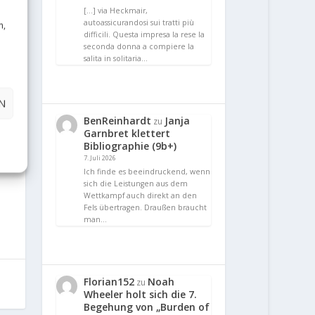
[…] via Heckmair,
autoassicurandosi sui tratti più
n,
difficili. Questa impresa la rese la
seconda donna a compiere la
salita in solitaria…
N
BenReinhardt
Janja
zu
Garnbret klettert
Bibliographie (9b+)
7. Juli 2026
Ich finde es beeindruckend, wenn
sich die Leistungen aus dem
Wettkampf auch direkt an den
Fels übertragen. Draußen braucht
man…
Florian152
Noah
zu
Wheeler holt sich die 7.
Begehung von „Burden of