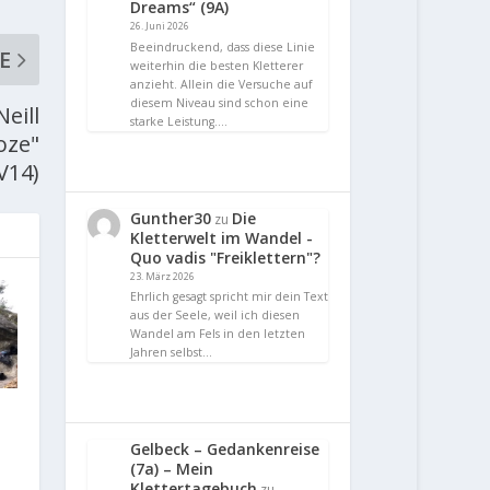
Dreams“ (9A)
26. Juni 2026
Beeindruckend, dass diese Linie
E
weiterhin die besten Kletterer
anzieht. Allein die Versuche auf
diesem Niveau sind schon eine
eill
starke Leistung.…
oze"
V14)
Gunther30
Die
zu
Kletterwelt im Wandel -
Quo vadis "Freiklettern"?
23. März 2026
Ehrlich gesagt spricht mir dein Text
aus der Seele, weil ich diesen
Wandel am Fels in den letzten
Jahren selbst…
Gelbeck – Gedankenreise
(7a) – Mein
Klettertagebuch
zu